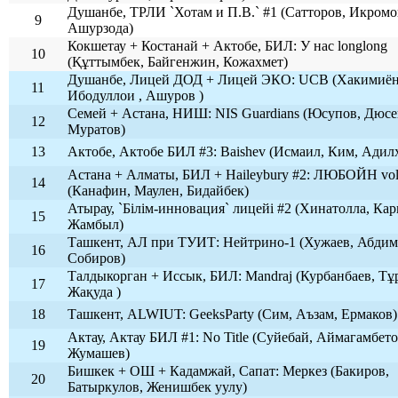
Душанбе, ТРЛИ `Хотам и П.В.` #1 (Сатторов, Икромо
9
Ашурзода)
Кокшетау + Костанай + Актобе, БИЛ: У нас longlong
10
(Құттымбек, Байгенжин, Кожахмет)
Душанбе, Лицей ДОД + Лицей ЭКО: UCB (Хакимиён
11
Ибодуллои , Ашуров )
Семей + Астана, НИШ: NIS Guardians (Юсупов, Дюсе
12
Муратов)
13
Актобе, Актобе БИЛ #3: Baishev (Исмаил, Ким, Адил
Астана + Алматы, БИЛ + Haileybury #2: ЛЮБОЙН vo
14
(Канафин, Маулен, Бидайбек)
Атырау, `Білім-инновация` лицейі #2 (Хинатолла, Кар
15
Жамбыл)
Ташкент, АЛ при ТУИТ: Нейтрино-1 (Хужаев, Абдим
16
Собиров)
Талдыкорган + Иссык, БИЛ: Mandraj (Курбанбаев, Тұ
17
Жақуда )
18
Ташкент, ALWIUT: GeeksParty (Сим, Аъзам, Ермаков)
Актау, Актау БИЛ #1: No Title (Суйебай, Аймагамбето
19
Жумашев)
Бишкек + ОШ + Кадамжай, Сапат: Меркез (Бакиров,
20
Батыркулов, Женишбек уулу)