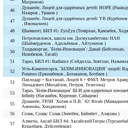
Махринов)
Душанбе, Лицей для одарённых детей: HOPE (Рашидо
46
Назаров , Ураков )
Душанбе, Лицей для одарённых детей: YB (Курбонов 
47
, Имомалиев)
48
Шымкент, БИЛ #1: ZynZyn (Темірхан, Қамзабек, Ход
Петропавловск, школа им. Досмухамбетова: НАН
49
(Шаймерденов , Адильбеков , Айтулинов )
Талдыкорган, `Білім-Инновация`: Давай (Бейсенхан,
50
Ниязбеков, Тагай)
51
Тараз, БИЛ #1: Radiance (Сейдилла, Зиятхан, Назымх
Усть-Каменогорск, `БІЛІМ-ИННОВАЦИЯ` лицей: Ra
52
Potatoes (Еркимбеков , Ботаканов, Ботбаев )
Павлодар + Костанай, Лицей 8 + ФМЛ: Метров Арав
53
Линадович (Михайлов, Петров, Телегина)
Тараз, `Білім-Инновация` Ш-И для одаренных юношей
53
Infinity (Нагашбек, Куренше, Сабыров)
Душанбе, ТРЛИ `Хотам и П.В.` #2: Rivals (Мамадшоев
55
Амонова, Хонджонов)
56
Созак, Созак: Созак (Зиятбек, Баймбет , Алауова )
Алматы, Аксай БИЛ #4: АксайскийТигры (Турсынба
57
Куралбаев, Дуйсенбеков)