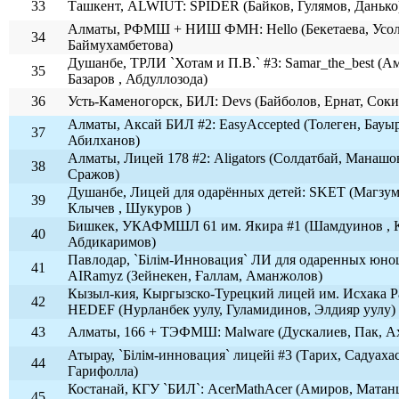
33
Ташкент, ALWIUT: SPIDER (Байков, Гулямов, Данько
Алматы, РФМШ + НИШ ФМН: Hello (Бекетаева, Усол
34
Баймухамбетова)
Душанбе, ТРЛИ `Хотам и П.В.` #3: Samar_the_best (А
35
Базаров , Абдуллозода)
36
Усть-Каменогорск, БИЛ: Devs (Байболов, Ернат, Соки
Алматы, Аксай БИЛ #2: EasyAccepted (Толеген, Бауы
37
Абилханов)
Алматы, Лицей 178 #2: Aligators (Солдатбай, Манашо
38
Сражов)
Душанбе, Лицей для одарённых детей: SKET (Магзум
39
Клычев , Шукуров )
Бишкек, УКАФМШЛ 61 им. Якира #1 (Шамдуинов , 
40
Абдикаримов)
Павлодар, `Білім-Инновация` ЛИ для одаренных юно
41
AIRamyz (Зейнекен, Ғаллам, Аманжолов)
Кызыл-кия, Кыргызско-Турецкий лицей им. Исхака Ра
42
HEDEF (Нурланбек уулу, Гуламидинов, Элдияр уулу)
43
Алматы, 166 + ТЭФМШ: Malware (Дускалиев, Пак, А
Атырау, `Білім-инновация` лицейі #3 (Тарих, Садуахас
44
Гарифолла)
Костанай, КГУ `БИЛ`: AcerMathAcer (Амиров, Матан
45