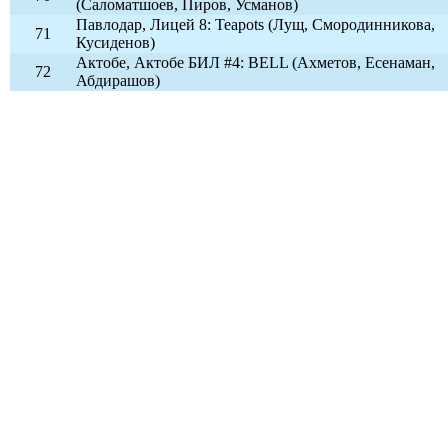
(Саломатшоев, Пиров, Усманов)
Павлодар, Лицей 8: Teapots (Лущ, Смородинникова,
71
Кусиденов)
Актобе, Актобе БИЛ #4: BELL (Ахметов, Есенаман,
72
Абдирашов)