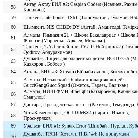
Актау, Актау БИЛ #2: Caspian Coders (Исалиев, Рахим
58
Каналиев)
59
Ташкент, Interhouse: TShT (Тошпулатов , Гуламов, Н
60
Шымкент, NIS CHBD: DY (Алтай, Амангелді, Темірх
Алматы, Гимназия 21 + Школа Бакалавриат + Школа 
61
Жалюзи (Марченко, Аркаев, Михалко)
Ташкент, 2-АЛ лицей при ТУИТ: Нейтрино-2 (Tursun
62
Qodirov, Абдурахимов)
Душанбе, Лицей для одарённых детей: BGIDEGA (Ми
63
Каххоров , Бобоев )
64
Астана, БИЛ #3: Xtream (Ыбрайахынов , Бекмұханбет,
Алматы, Иссыкский «Білім-инновация» лицей:
65
GucciGangGucciSquad (Ожетов, Тараев, Валихан)
Алматы, НИШ ФМН: 4thelight (Батырбеков, Кабдыка
66
Смагулов)
67
Дангара, Президентская школа (Рахимов, Темурзода, 
Усть-Каменогорск, ОСШЛМФИ (Ларин , Иванов,
68
Проскуряков)
69
Уральск, БИЛ #1: Syntax Error (Шинбай , Нурлан, Куб
Душанбе, ТРЛИ `Хотам и П.В.` #4: Не придумали!
70