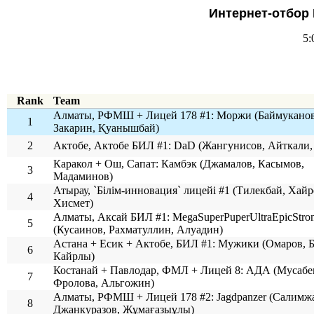
Интернет-отбор
5:
Rank
Team
Алматы, РФМШ + Лицей 178 #1: Моржи (Баймуканов
1
Закарин, Қуанышбай)
2
Актобе, Актобе БИЛ #1: DaD (Жангунисов, Айткали,
Каракол + Ош, Сапат: Камбэк (Джамалов, Касымов,
3
Мадаминов)
Атырау, `Білім-инновация` лицейі #1 (Тилекбай, Хайр
4
Хисмет)
Алматы, Аксай БИЛ #1: MegaSuperPuperUltraEpicStr
5
(Кусаинов, Рахматуллин, Алуадин)
Астана + Есик + Актобе, БИЛ #1: Мужики (Омаров, 
6
Кайрлы)
Костанай + Павлодар, ФМЛ + Лицей 8: АДА (Мусабе
7
Фролова, Альгожин)
Алматы, РФМШ + Лицей 178 #2: Jagdpanzer (Салимж
8
Джанкуразов, Жұмағазыұлы)