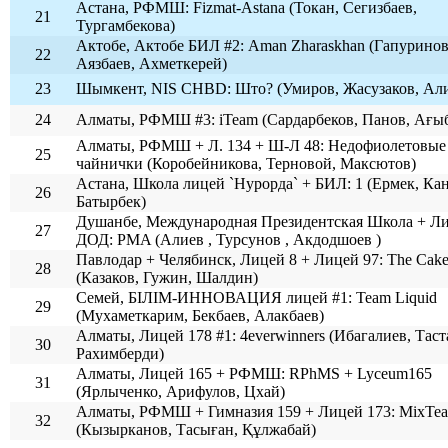
Астана, РФМШ: Fizmat-Astana (Токан, Сегизбаев,
21
Тургамбекова)
Актобе, Актобе БИЛ #2: Aman Zharaskhan (Гапуринов
22
Аязбаев, Ахметкерей)
23
Шымкент, NIS CHBD: Што? (Умиров, Жасузаков, Ал
24
Алматы, РФМШ #3: iTeam (Сардарбеков, Панов, Ағы
Алматы, РФМШ + Л. 134 + Ш-Л 48: Недофиолетовые
25
чайнички (Коробейникова, Терновой, Максютов)
Астана, Школа лицей `Нурорда` + БИЛ: 1 (Ермек, Ка
26
Батырбек)
Душанбе, Международная Президентская Школа + Л
27
ДОД: PMA (Алиев , Турсунов , Акдодшоев )
Павлодар + Челябинск, Лицей 8 + Лицей 97: The Cake 
28
(Казаков, Гужин, Шалдин)
Семей, БІЛІМ-ИННОВАЦИЯ лицей #1: Team Liquid
29
(Мухаметкарим, Бекбаев, Алакбаев)
Алматы, Лицей 178 #1: 4everwinners (Ибагалиев, Таст
30
Рахимберди)
Алматы, Лицей 165 + РФМШ: RPhMS + Lyceum165
31
(Ярлыченко, Арифулов, Цхай)
Алматы, РФМШ + Гимназия 159 + Лицей 173: MixTe
32
(Кызырканов, Тасыған, Құлжабай)