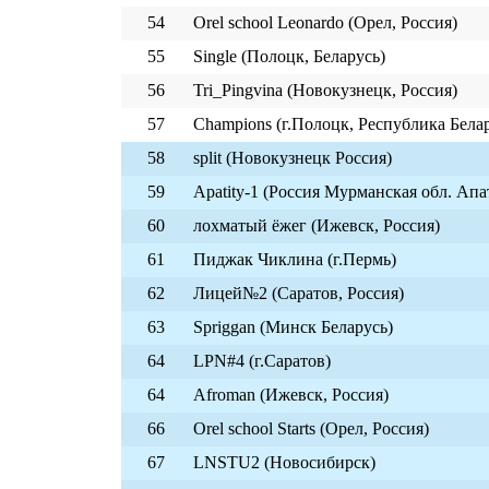
54
Orel school Leonardo (Орел, Россия)
55
Single (Полоцк, Беларусь)
56
Tri_Pingvina (Новокузнецк, Россия)
57
Champions (г.Полоцк, Республика Бела
58
split (Новокузнецк Россия)
59
Apatity-1 (Россия Мурманская обл. Ап
60
лохматый ёжег (Ижевск, Россия)
61
Пиджак Чиклина (г.Пермь)
62
Лицей№2 (Саратов, Россия)
63
Spriggan (Минск Беларусь)
64
LPN#4 (г.Саратов)
64
Afroman (Ижевск, Россия)
66
Orel school Starts (Орел, Россия)
67
LNSTU2 (Новосибирск)