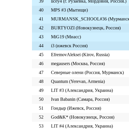
39
licey4 (г. Рузаевка, Мордовия, Россия.)
40
MPS #3 (Мытищи)
41
MURMANSK_SCHOOL#36 (Мурманск,
42
BURTYOZI (Новокузнецк, Россия)
43
MiG19 (Миасс)
44
i3 (ижевск Россия)
45
EfremovAleksei (Kirov, Russia)
46
megausers (Москва, Россия)
47
Северные олени (Россия, Мурманск)
48
Quantum (Yerevan, Armenia)
49
LIT #3 (Александрия, Украина)
50
Ivan Babanin (Самара, Россия)
51
Гондыр (Ижевск, Россия)
52
God&K* (Новокузнецк, Россия)
53
LIT #4 (Александрия, Украина)