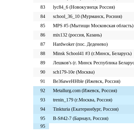
83
lyc84_6 (Новокузнецк Россия)
84
school_36_10 (Мурманск, Росиия)
85
MPS #5 (Мытищи Московская область)
86
mix132 (россия, Казань)
87
Hardwoker (пос. Деденево)
88
Minsk School41 #3 (г.Минск, Беларусь)
89
Лешков's (г. Минск Республика Беларус
90
sch179-10e (Москва)
91
Be36aweHHble (Ижевск, Россия)
92
Metallurg.com (Ижевск, Россия)
93
trenin_179 (г.Москва, Россия)
94
Tinkturia (Екатеринбург, Россия)
95
B-S#42-7 (Барнаул, Россия)
95