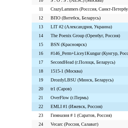
10
S . O . S . (AESC) (Москва)
11
CrazyLammers (Росссия, Санкт-Петербу
12
ВПО (Витебск, Беларусь)
13
LIT #2 (Александрия, Украина)
14
The Poenix Group (Оренбуг, Россия)
15
BSN (Красноярск)
16
#146_Perm+Licey1Kungur (Кунгур, Рос
17
SecondHead (г.Полоцк, Беларусь)
18
1515-1 (Москва)
19
DrozdyLBSU (Минск, Беларусь)
20
tr1 (Саров)
21
OverFlow (г.Пермь)
22
EMLI #1 (Ижевск, Россия)
23
Гимназия # 1 (Саратов, Россия)
24
Vecarc (Россия, Салават)