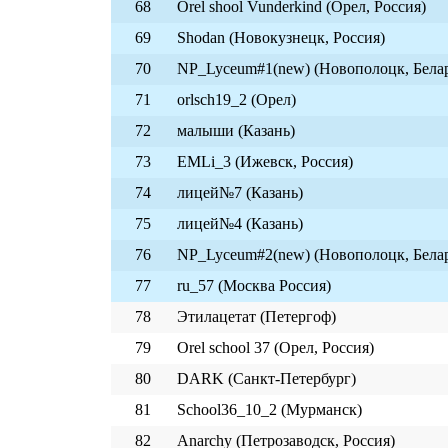
68
Orel shool Vunderkind (Орел, Россия)
69
Shodan (Новокузнецк, Россия)
70
NP_Lyceum#1(new) (Новополоцк, Бела
71
orlsch19_2 (Орел)
72
малыши (Казань)
73
EMLi_3 (Ижевск, Россия)
74
лицей№7 (Казань)
75
лицей№4 (Казань)
76
NP_Lyceum#2(new) (Новополоцк, Бела
77
ru_57 (Москва Россия)
78
Этилацетат (Петергоф)
79
Orel school 37 (Орел, Россия)
80
DARK (Санкт-Петербург)
81
School36_10_2 (Мурманск)
82
Anarchy (Петрозаводск, Россия)