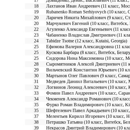
17
Довыденко, Денис, Васильевич (11 класс,
18
Лахтанов Иван Андреевич (11 класс, Моск
19
Rubanenko Roman Serhiyovych (10 класс, O
20
Ларичев Никита Михайлович (9 класс, Ст
20
Марчукевич Евгений (10 класс, Витебск, 
22
Агуленко Александр Евгеньевич (11 клас
23
Чабаненко Владислав Дмитриевич (11 кла
24
Tabidze Tsotne (12 класс, Kutaisi, Georgia)
25
Ефимова Валерия Александровна (11 клас
25
Кускова Барбара (8 класс, Витебск, Белар
25
Сидорова Нина Максимовна (10 класс, Мо
28
Сыромятников Алексей Дмитриевич (11 кл
29
Вильчевский Константин Юрьевич (10 кла
30
Мартынов Олег Павлович (9 класс, Самар
31
Медведев Даниил Витальевич (10 класс, 
32
Логвинов Леонид Алексеевич (10 класс, 
33
Фомин Павел Андреевич (10 класс, Саран
34
Чекменев Александр Романович (10 класс
35
Фурко Роман Владимирович (10 класс, Kie
35
Шефтелевич Павел Аркадьевич (10 класс,
37
Мелентьев Кирилл Игоревич (10 класс, Н
38
Петрашко Татьяна (10 класс, Витебск, Бел
39
Некрасов Дмитрий Владимирович (10 клас