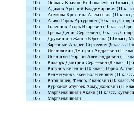
106
Odinaev Khayom Kurbonalievich (9 класс,
106
Адимов Арсений Владимирович (11 класс
106
Анукова Кристина Алексеевна (11 класс,
106
Атаян Гарик Артурович (10 класс, Ставро
106
Голенцов Игорь Игоревич (10 класс, Орел
106
Гречка Денис Сергеевич (10 класс, Ставр
106
Дружинина Жанна Юрьевна (10 класс, Мо
106
Заречный Андрей Сергеевич (9 класс, Пав
106
Ивановский Дмитрий Андреевич (11 класс
106
Иоанисян Георгий Александрович (11 кла
106
Калабук Дмитрий Сергеевич (8 класс, Гро
106
Катунов Евгений (10 класс, Горно-Алтайс
106
Кенжегулов Сакен Болегенович (11 класс,
106
Котяшичев, Федор, Иванович (10 класс, 
106
Курбонов Улугбек Хомуджонович (11 кла
106
Маргвелашвили Акаки (11 класс, Кутаиси
106
Маргвелашвили