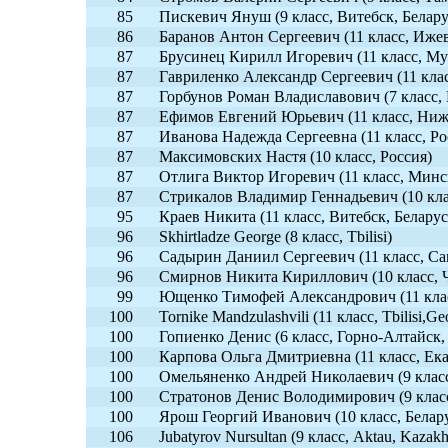
85
Пискевич Януш (9 класс, Витебск, Белару
86
Баранов Антон Сергеевич (11 класс, Ижев
87
Брусинец Кирилл Игоревич (11 класс, Му
87
Гавриленко Александр Сергеевич (11 класс
87
Горбунов Роман Владиславович (7 класс,
87
Ефимов Евгений Юрьевич (11 класс, Ниж
87
Иванова Надежда Сергеевна (11 класс, Ро
87
Максимовских Настя (10 класс, Россия)
87
Отлига Виктор Игоревич (11 класс, Минск
87
Стрикалов Владимир Геннадьевич (10 кла
95
Краев Никита (11 класс, Витебск, Беларус
96
Skhirtladze George (8 класс, Tbilisi)
96
Садырин Даниил Сергеевич (11 класс, Са
96
Смирнов Никита Кириллович (10 класс, Ч
99
Ющенко Тимофей Александрович (11 клас
100
Tornike Mandzulashvili (11 класс, Tbilisi,Ge
100
Гопиенко Денис (6 класс, Горно-Алтайск,
100
Карпова Ольга Дмитриевна (11 класс, Ек
100
Омельяненко Андрей Николаевич (9 клас
100
Стратонов Денис Володимирович (9 клас
100
Ярош Георгий Иванович (10 класс, Белар
106
Jubatyrov Nursultan (9 класс, Aktau, Kazakh