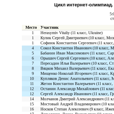
Цикл интернет-олимпиад.
5:
ст
Место
Участник
1
Herasymiv Vitaliy (11 класс, Ukraine)
1
Кулик Сергей Дмитриевич (10 класс, Моз
1
Софиюк Константин Сергеевич (11 класс,
4
Сокол Константин Иванович (10 класс, М
5
Бабанин Иван Максимович (11 класс, Сар
6
Орышич Сергей Сергеевич (10 класс, Ал
7
Пересадин Илья Валерьевич (10 класс, Ст
8
Вяцков Михаил Валерьевич (11 класс, Ек
9
Мищенко Николай Игоревич (11 класс, Кр
10
Купляков Денис Анатольевич (11 класс, 
11
Жегин Константин Валерьевич (11 класс,
12
Останин Александр Михайлович (11 клас
12
Сергей Александр Иванович (11 класс, Гр
14
Молчанов Дмитрий Александрович (11 кл
15
Мостовый Андрей Владимирович (10 клас
16
Носков Степан Алексеевич (9 класс, Ижев