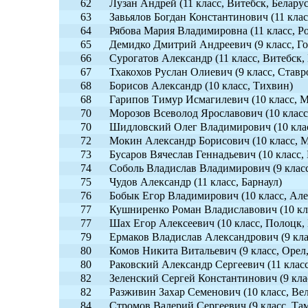
62
Лузан Андрей (11 класс, Витебск, Беларус
63
Завьялов Богдан Константинович (11 клас
64
Рябова Мария Владимировна (11 класс, Р
65
Демидко Дмитрий Андреевич (9 класс, Го
66
Сурогатов Александр (11 класс, Витебск,
67
Тхакохов Руслан Олиевич (9 класс, Ставр
68
Борисов Александр (10 класс, Тихвин)
68
Гарипов Тимур Исмагилевич (10 класс, М
70
Морозов Всеволод Ярославович (10 класс,
70
Шидловский Олег Владимирович (10 класс
72
Мокин Александр Борисович (10 класс, М
73
Бусаров Вячеслав Геннадьевич (10 класс, 
74
Соболь Владислав Владимирович (9 класс,
75
Чудов Александр (11 класс, Барнаул)
76
Бобык Егор Владимирович (10 класс, Але
77
Кушниренко Роман Владиславович (10 кл
77
Шах Егор Алексеевич (10 класс, Полоцк, 
79
Ермаков Владислав Александрович (9 кла
80
Комов Никита Витальевич (9 класс, Орел,
80
Раковский Александр Сергеевич (11 класс
82
Зеленский Сергей Константинович (9 клас
82
Разживин Захар Семенович (10 класс, Ве
84
Стромов Валерий Сергеевич (9 класс, Там