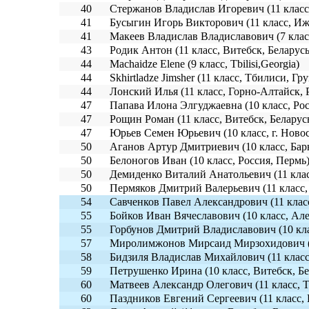
40
Стержанов Владислав Игоревич (11 класс
41
Бусыгин Игорь Викторович (11 класс, Иж
41
Макеев Владислав Владиславович (7 клас
43
Родик Антон (11 класс, Витебск, Беларусь
44
Machaidze Elene (9 класс, Tbilisi,Georgia)
44
Skhirtladze Jimsher (11 класс, Тбилиси, Гру
44
Лонский Илья (11 класс, Горно-Алтайск, 
47
Папава Илона Элгуджаевна (10 класс, Рос
47
Рощин Роман (11 класс, Витебск, Беларус
47
Юрьев Семен Юрьевич (10 класс, г. Ново
50
Аганов Артур Дмитриевич (10 класс, Бар
50
Белоногов Иван (10 класс, Россия, Пермь
50
Демиденко Виталий Анатольевич (11 клас
50
Пермяков Дмитрий Валерьевич (11 класс,
54
Савченков Павел Александрович (11 класс
55
Бойков Иван Вячеславович (10 класс, Але
55
Горбунов Дмитрий Владиславович (10 кла
57
Миролимжонов Мирсаид Мирзохидович (12
58
Бидзиля Владислав Михайлович (11 класс,
59
Петрушенко Ирина (10 класс, Витебск, Бе
60
Матвеев Александр Олегович (11 класс, 
60
Паздников Евгений Сергеевич (11 класс, 