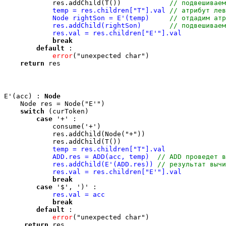
            res.addChild(T())            
// подвешиваем
temp = res.children["T"].val
// атрибут лев
Node rightSon = E'(temp)    
// отдадим атр
res.addChild(rightSon)     
// подвешиваем
res.val = res.children["E'"].val
break
default
 :

error
("unexpected char")

return
E'(acc) : 
Node
    Node res = Node("E'")

switch
 (curToken) 

case
 '+' :

            consume('+')

            res.addChild(Node("+"))

            res.addChild(T())

temp = res.children["T"].val

            ADD.res = ADD(acc, temp)  
// ADD проведет в
            res.addChild(E'(ADD.res)) 
// результат вычи
            res.val = res.children["E'"].val
break
case
 '$', ')' :

res.val = acc
break
default
 :

error
("unexpected char")

return