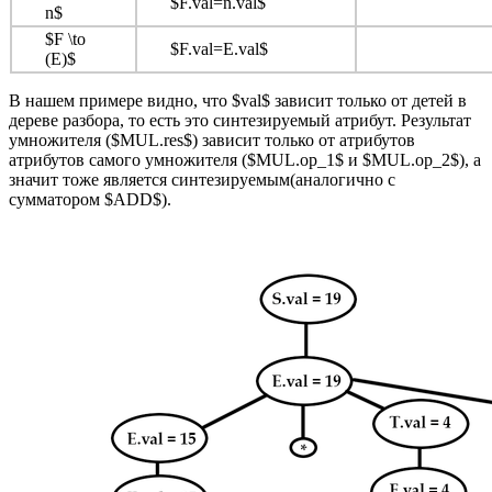
$F.val=n.val$
n$
$F \to
$F.val=E.val$
(E)$
В нашем примере видно, что $val$ зависит только от детей в
дереве разбора, то есть это синтезируемый атрибут. Результат
умножителя ($MUL.res$) зависит только от атрибутов
атрибутов самого умножителя ($MUL.op_1$ и $MUL.op_2$), а
значит тоже является синтезируемым(аналогично с
сумматором $ADD$).