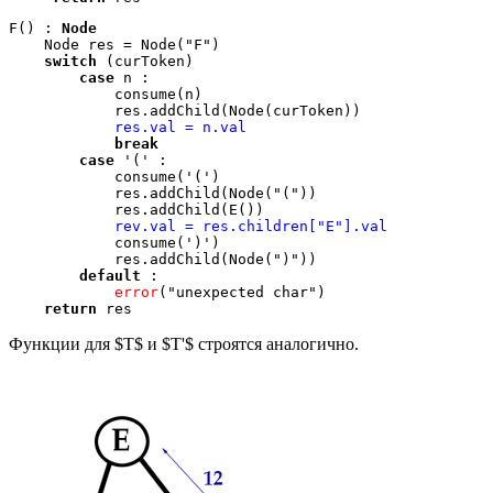
F() : 
Node
    Node res = Node("F")

switch
 (curToken)

case
 n :

            consume(n)

            res.addChild(Node(curToken)) 

res.val = n.val
break
case
 '(' :

            consume('(')

            res.addChild(Node("("))

            res.addChild(E())

rev.val = res.children["E"].val
            consume(')')

            res.addChild(Node(")"))

default
 :

error
("unexpected char")

return
Функции для $T$ и $T'$ строятся аналогично.