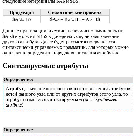
следующие нетерминалы $A$ и $B$:
Продукция
Семантические правила
$A \to B$
$A.s = B.i \\ B.i = A.s+1$
Данные правила циклические: невозможно вычислить ни
$A.s$ в узле, ни $B.i$ в дочернем узле, не зная значение
другого атрибута. Далее будет рассмотрено два класса
синтаксически управляемых грамматик, для которых можно
однозначно определить порядок вычисления атрибутов.
Синтезируемые атрибуты
Определение:
Атрибут
, значение которого зависит от значений атрибутов
детей данного узла или от других атрибутов этого узла, то
атрибут называется
синтезируемым
(англ. synthesized
attribute)
.
Определение: