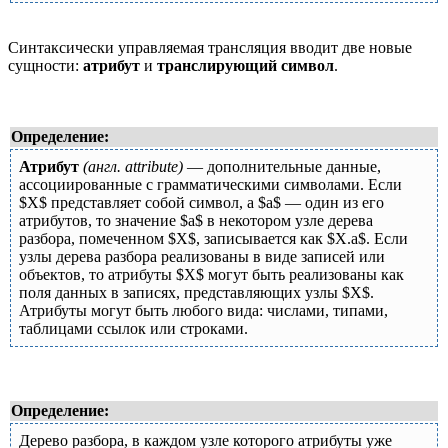
Синтаксически управляемая трансляция вводит две новые
сущности:
атрибут
и
транслирующий символ
.
Определение:
Атрибут
(англ. attribute)
— дополнительные данные,
ассоциированные с грамматическими символами. Если
$X$ представляет собой символ, а $a$ — один из его
атрибутов, то значение $a$ в некотором узле дерева
разбора, помеченном $X$, записывается как $X.a$. Если
узлы дерева разбора реализованы в виде записей или
объектов, то атрибуты $X$ могут быть реализованы как
поля данных в записях, представляющих узлы $X$.
Атрибуты могут быть любого вида: числами, типами,
таблицами ссылок или строками.
Определение:
Дерево разбора, в каждом узле которого атрибуты уже