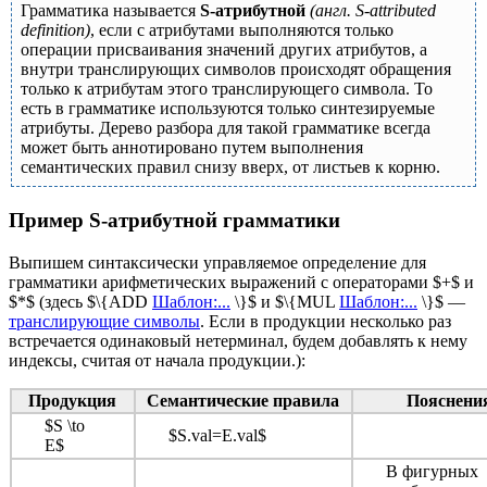
Грамматика называется
S-атрибутной
(англ. S-attributed
definition)
, если с атрибутами выполняются только
операции присваивания значений других атрибутов, а
внутри транслирующих символов происходят обращения
только к атрибутам этого транслирующего символа. То
есть в грамматике используются только синтезируемые
атрибуты. Дерево разбора для такой грамматике всегда
может быть аннотировано путем выполнения
семантических правил снизу вверх, от листьев к корню.
Пример S-атрибутной грамматики
Выпишем синтаксически управляемое определение для
грамматики арифметических выражений с операторами $+$ и
$*$ (здесь $\{ADD
Шаблон:...
\}$ и $\{MUL
Шаблон:...
\}$ —
транслирующие символы
. Если в продукции несколько раз
встречается одинаковый нетерминал, будем добавлять к нему
индексы, считая от начала продукции.):
Продукция
Семантические правила
Пояснени
$S \to
$S.val=E.val$
E$
В фигурных