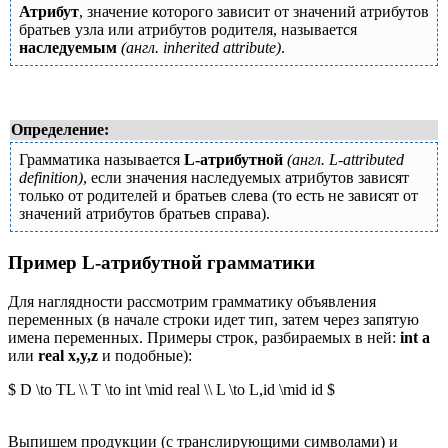
Атрибут
, значение которого зависит от значений атрибутов
братьев узла или атрибутов родителя, называется
наследуемым
(англ. inherited attribute)
.
Определение:
Грамматика называется
L-атрибутной
(англ. L-attributed
definition)
, если значения наследуемых атрибутов зависят
только от родителей и братьев слева (то есть не зависят от
значений атрибутов братьев справа).
Пример L-атрибутной грамматики
Для наглядности рассмотрим грамматику объявления
переменных (в начале строки идет тип, затем через запятую
имена переменных. Примеры строк, разбираемых в ней:
int a
или
real x,y,z
и подобные):
$ D \to TL \\ T \to int \mid real \\ L \to L,id \mid id $
Выпишем продукции (с транслирующими символами) и