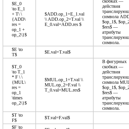
скобках —
$E_0
действия
\to E_1
транслирующ
+ T\ \
$ADD.op_1=E_1.val
символа ADD
{ADD\
\\ ADD.op_2=T.val \\
$op_1$, $op_
res =
E_0.val=ADD.res $
$res$ —
op_1 +
атрибуты
op_2\}$
транслирующ
символа.
$E \to
$E.val=T.val$
T$
В фигурных
$T_0
скобках —
\to T_1
действия
* F \ \
транслирующ
$MUL.op_1=T.val \\
{MUL\
символа MUL
MUL.op_2=F.val \\
res =
$op_1$, $op_
T_0.val=MUL.res$
op_1
$res$ —
\times
атрибуты
op_2\}$
транслирующ
символа.
$T \to
$T.val=F.val$
F$
$F \to