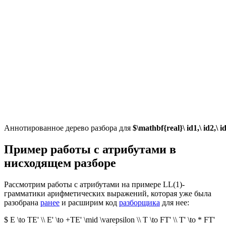
Аннотированное дерево разбора для
$\mathbf{real}\ id1,\ id2,\ i
Пример работы с атрибутами в
нисходящем разборе
Рассмотрим работы с атрибутами на примере LL(1)-
грамматики арифметических выражений, которая уже была
разобрана
ранее
и расширим код
разборщика
для нее:
$ E \to TE' \\ E' \to +TE' \mid \varepsilon \\ T \to FT' \\ T' \to * FT'