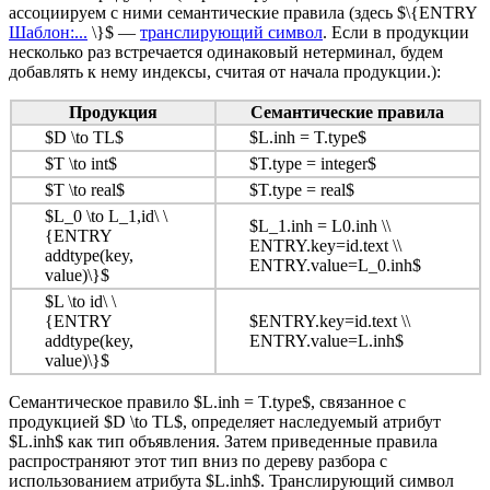
ассоциируем с ними семантические правила (здесь $\{ENTRY
Шаблон:...
\}$ —
транслирующий символ
. Если в продукции
несколько раз встречается одинаковый нетерминал, будем
добавлять к нему индексы, считая от начала продукции.):
Продукция
Семантические правила
$D \to TL$
$L.inh = T.type$
$T \to int$
$T.type = integer$
$T \to real$
$T.type = real$
$L_0 \to L_1,id\ \
$L_1.inh = L0.inh \\
{ENTRY
ENTRY.key=id.text \\
addtype(key,
ENTRY.value=L_0.inh$
value)\}$
$L \to id\ \
{ENTRY
$ENTRY.key=id.text \\
addtype(key,
ENTRY.value=L.inh$
value)\}$
Семантическое правило $L.inh = T.type$, связанное с
продукцией $D \to TL$, определяет наследуемый атрибут
$L.inh$ как тип объявления. Затем приведенные правила
распространяют этот тип вниз по дереву разбора с
использованием атрибута $L.inh$. Транслирующий символ