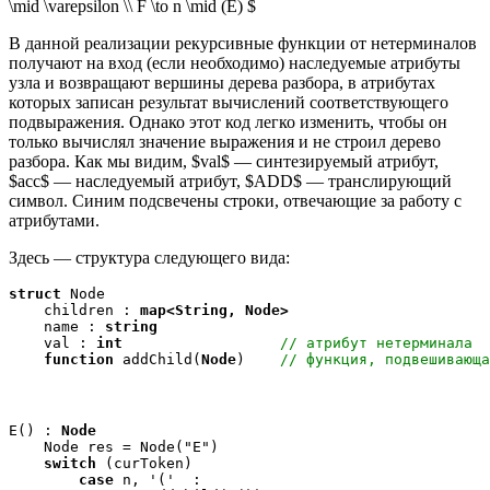
\mid \varepsilon \\ F \to n \mid (E) $
В данной реализации рекурсивные функции от нетерминалов
получают на вход (если необходимо) наследуемые атрибуты
узла и возвращают вершины дерева разбора, в атрибутах
которых записан результат вычислений соответствующего
подвыражения. Однако этот код легко изменить, чтобы он
только вычислял значение выражения и не строил дерево
разбора. Как мы видим, $val$ — синтезируемый атрибут,
$acc$ — наследуемый атрибут, $ADD$ — транслирующий
символ. Синим подсвечены строки, отвечающие за работу с
атрибутами.
Здесь
— структура следующего вида:
struct
 Node

    children : 
map<String, Node>
    name : 
string
    val : 
int
// атрибут нетерминала
function
 addChild(
Node
)    
// функция, подвешивающа
E() : 
Node
    Node res = Node("E")

switch
 (curToken)

case
 n, '('  :
