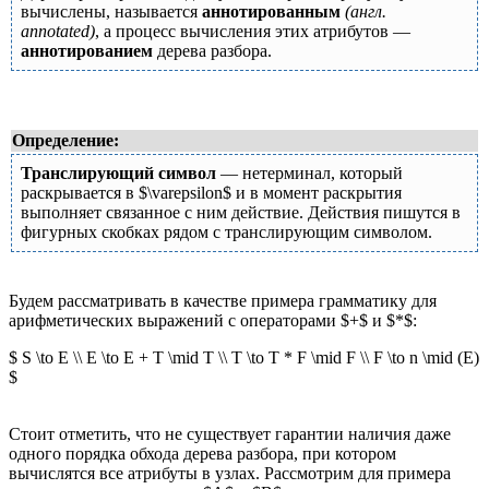
вычислены, называется
аннотированным
(англ.
annotated)
, а процесс вычисления этих атрибутов —
аннотированием
дерева разбора.
Определение:
Транслирующий символ
— нетерминал, который
раскрывается в $\varepsilon$ и в момент раскрытия
выполняет связанное с ним действие. Действия пишутся в
фигурных скобках рядом с транслирующим символом.
Будем рассматривать в качестве примера грамматику для
арифметических выражений с операторами $+$ и $*$:
$ S \to E \\ E \to E + T \mid T \\ T \to T * F \mid F \\ F \to n \mid (E)
$
Стоит отметить, что не существует гарантии наличия даже
одного порядка обхода дерева разбора, при котором
вычислятся все атрибуты в узлах. Рассмотрим для примера