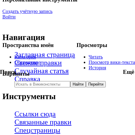
Создать учётную запись
Войти
Навигация
Пространства имён
Просмотры
Заглавная страница
Категория
Читать
Свежие правки
Обсуждение
Просмотр вики-текста
История
Случайная статья
Поиск
Ещё
Варианты
Справка
Инструменты
Ссылки сюда
Связанные правки
Спецстраницы