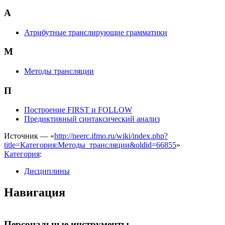
А
Атрибутные транслирующие грамматики
М
Методы трансляции
П
Построение FIRST и FOLLOW
Предиктивный синтаксический анализ
Источник — «
http://neerc.ifmo.ru/wiki/index.php?
title=Категория:Методы_трансляции&oldid=66855
»
Категория
:
Дисциплины
Навигация
Персональные инструменты