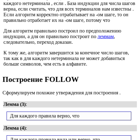
каждого нетерминала
, если
. База индукции для числа шагов
верна, если считать, что для всех терминалов нам известны
.
Если алгоритм корректно отрабатывает на
-ом шаге, то он
правильно отработает их на
-ом шаге, потому что
Для
алгоритм правильно построил
по предположению
индукции, а для
он правильно построит по
леммам
,
следовательно, переход доказан.
К тому же, алгоритм завершится за конечное число шагов,
так как в
для каждого нетерминала не может добавиться
больше символов, чем есть в алфавите.
Построение FOLLOW
Сформулируем похожие утверждения для построения
.
Лемма (3)
:
Для каждого правила
верно, что
Лемма (4)
:
Для каждого правила вида
или
верно, что