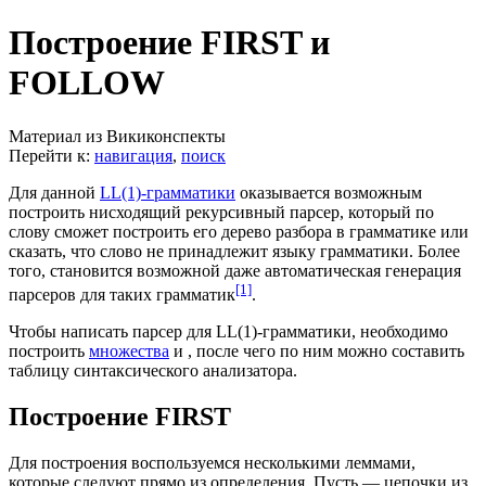
Построение FIRST и
FOLLOW
Материал из Викиконспекты
Перейти к:
навигация
,
поиск
Для данной
LL(1)-грамматики
оказывается возможным
построить нисходящий рекурсивный парсер, который по
слову сможет построить его дерево разбора в грамматике или
сказать, что слово не принадлежит языку грамматики. Более
того, становится возможной даже автоматическая генерация
[1]
парсеров для таких грамматик
.
Чтобы написать парсер для LL(1)-грамматики, необходимо
построить
множества
и
, после чего по ним можно составить
таблицу синтаксического анализатора.
Построение FIRST
Для построения
воспользуемся несколькими леммами,
которые следуют прямо из определения. Пусть
— цепочки из