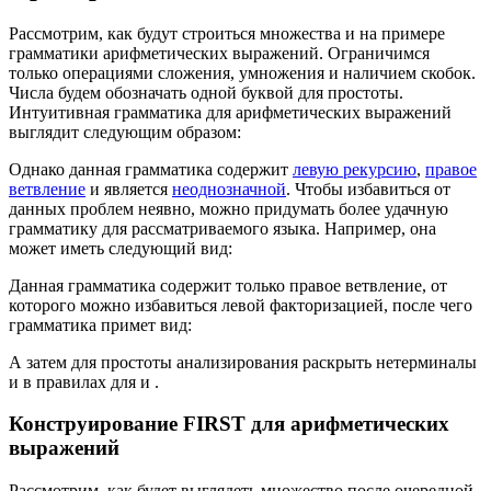
Рассмотрим, как будут строиться множества
и
на примере
грамматики арифметических выражений. Ограничимся
только операциями сложения, умножения и наличием скобок.
Числа будем обозначать одной буквой
для простоты.
Интуитивная грамматика для арифметических выражений
выглядит следующим образом:
Однако данная грамматика содержит
левую рекурсию
,
правое
ветвление
и является
неоднозначной
. Чтобы избавиться от
данных проблем неявно, можно придумать более удачную
грамматику для рассматриваемого языка. Например, она
может иметь следующий вид:
Данная грамматика содержит только правое ветвление, от
которого можно избавиться левой факторизацией, после чего
грамматика примет вид:
А затем для простоты анализирования раскрыть нетерминалы
и
в правилах для
и
.
Конструирование FIRST для арифметических
выражений
Рассмотрим, как будет выглядеть множество
после очередной