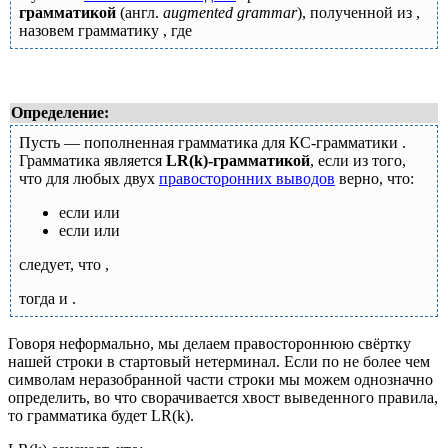
грамматикой
(англ.
augmented grammar
), полученной из
,
назовем грамматику
, где
Определение:
Пусть
— пополненная грамматика для КС-грамматики
.
Грамматика
является
LR(k)-грамматикой
, если из того,
что для любых двух
правосторонних выводов
верно, что:
если
или
если
или
следует, что
,
тогда
и
.
Говоря неформально, мы делаем правостороннюю свёртку
нашей строки в стартовый нетерминал. Если по не более чем
символам неразобранной части строки мы можем однозначно
определить, во что сворачивается хвост выведенного правила,
то грамматика будет LR(k).