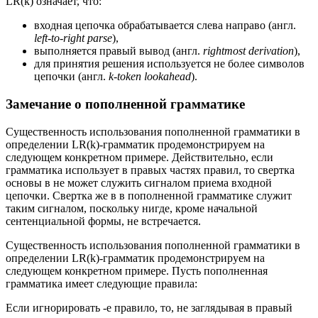
LR(k) означает, что:
входная цепочка обрабатывается слева направо (англ.
left-to-right parse
),
выполняется правый вывод (англ.
rightmost derivation
),
для принятия решения используется не более
символов
цепочки (англ.
k-token lookahead
).
Замечание о пополненной грамматике
Существенность использования пополненной грамматики в
определении LR(k)-грамматик продемонстрируем на
следующем конкретном примере. Действительно, если
грамматика использует
в правых частях правил, то свертка
основы в
не может служить сигналом приема входной
цепочки. Свертка же в
в пополненной грамматике служит
таким сигналом, поскольку
нигде, кроме начальной
сентенциальной формы, не встречается.
Существенность использования пополненной грамматики в
определении LR(k)-грамматик продемонстрируем на
следующем конкретном примере. Пусть пополненная
грамматика имеет следующие правила:
Если игнорировать
-е правило, то, не заглядывая в правый