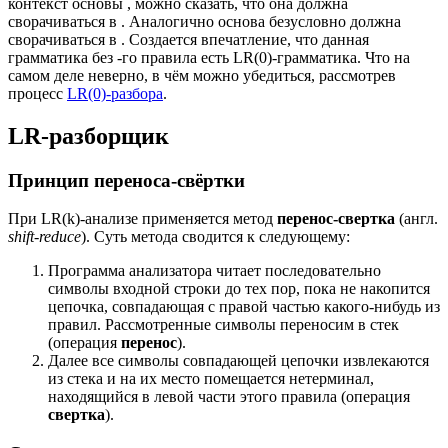
контекст основы
, можно сказать, что она должна
сворачиваться в
. Аналогично основа
безусловно должна
сворачиваться в
. Создается впечатление, что данная
грамматика без
-го правила есть LR(0)-грамматика. Что на
самом деле неверно, в чём можно убедиться, рассмотрев
процесс
LR(0)-разбора
.
LR-разборщик
Принцип переноса-свёртки
При LR(k)-анализе применяется метод
перенос-свертка
(англ.
shift-reduce
). Суть метода сводится к следующему:
Программа анализатора читает последовательно
символы входной строки до тех пор, пока не накопится
цепочка, совпадающая с правой частью какого-нибудь из
правил. Рассмотренные символы переносим в стек
(операция
перенос
).
Далее все символы совпадающей цепочки извлекаются
из стека и на их место помещается нетерминал,
находящийся в левой части этого правила (операция
свертка
).