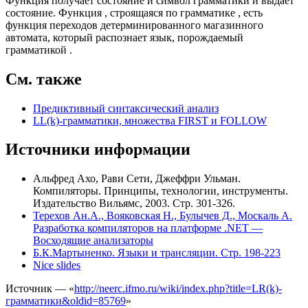
Функция
получает состояние и символ грамматики и выдает
состояние. Функция
, строящаяся по грамматике
, есть
функция переходов детерминированного магазинного
автомата, который распознает язык, порождаемый
грамматикой
.
См. также
Предиктивный синтаксический анализ
LL(k)-грамматики, множества FIRST и FOLLOW
Источники информации
Альфред Ахо, Рави Сети, Джеффри Ульман.
Компиляторы. Принципы, технологии, инструменты.
Издательство Вильямс, 2003. Стр. 301-326.
Терехов Ан.А., Вояковская Н., Булычев Д., Москаль А.
Разработка компиляторов на платформе .NET —
Восходящие анализаторы
Б.К.Мартыненко. Языки и трансляции. Стр. 198-223
Nice slides
Источник — «
http://neerc.ifmo.ru/wiki/index.php?title=LR(k)-
грамматики&oldid=85769
»