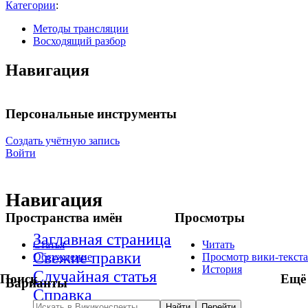
Категории
:
Методы трансляции
Восходящий разбор
Навигация
Персональные инструменты
Создать учётную запись
Войти
Навигация
Пространства имён
Просмотры
Заглавная страница
Статья
Читать
Свежие правки
Обсуждение
Просмотр вики-текста
История
Случайная статья
Поиск
Ещё
Варианты
Справка