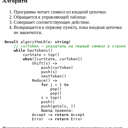
Алгоритм
Программа читает символ из входной цепочки.
Обращается к управляющей таблице.
Совершает соответствующее действие.
Возвращается к первому пункту, пока входная цепочка
не закончится.
Result
 algorithmLR(w: 
string
)

// curToken — указатель на первый символ в строке 
while
 hasTokens()

         curState = top()

when
(
[curState, curToken])

             Shift(s) 
->
                 push(curToken)

                 push(s)

                 nextToken()

             Reduce(
) 
->
for
 j = 1 
to
                     pop()

                     pop()

                 s = top()

                 push(
)

                 push(goto(s, 
)) 

                 Вывод правила: 
             Accept 
->
return
 Accept              

             Error  
->
return