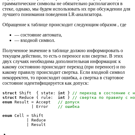
грамматические символы не обязательно располагаются в
стеке, однако, мы будем использовать их при обсуждении для
лучшего понимания поведения LR-анализатора.
Обращение к таблице происходит следующим образом
, где
— состояние автомата,
— входной символ.
Полученное значение в таблице должно информировать о
текущем действии, то есть о переносе или свертке. В этих
двух случаях необходима дополнительная информация: к
какому состоянию происходит переход (при переносе) и по
какому правилу происходит свертка. Если входной символ
некорректен, то происходит ошибка, а свертка в стартовое
состояние идентифицируется как допуск:
struct
 Shift  { state: 
int
 } 
// переход в состояние с н
struct
 Reduce { rule:  
int
 } 
// свертка по правилу с но
enum
 Result = Accept   
// допуск 
            | Error    
// ошибка
enum
 Cell = Shift

          | Reduce
