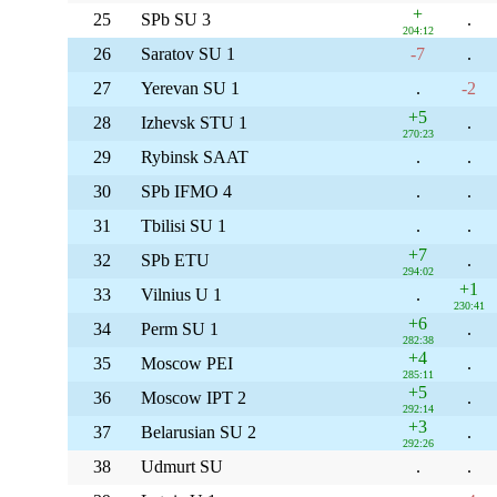
+
25
SPb SU 3
.
204:12
26
Saratov SU 1
-7
.
27
Yerevan SU 1
.
-2
+5
28
Izhevsk STU 1
.
270:23
29
Rybinsk SAAT
.
.
30
SPb IFMO 4
.
.
31
Tbilisi SU 1
.
.
+7
32
SPb ETU
.
294:02
+1
33
Vilnius U 1
.
230:41
+6
34
Perm SU 1
.
282:38
+4
35
Moscow PEI
.
285:11
+5
36
Moscow IPT 2
.
292:14
+3
37
Belarusian SU 2
.
292:26
38
Udmurt SU
.
.