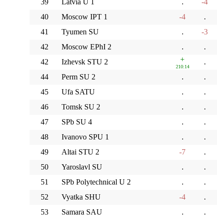
39
Latvia U 1
.
-4
40
Moscow IPT 1
-4
.
41
Tyumen SU
.
-3
42
Moscow EPhI 2
.
.
+
42
Izhevsk STU 2
.
210:14
44
Perm SU 2
.
.
45
Ufa SATU
.
.
46
Tomsk SU 2
.
.
47
SPb SU 4
.
.
48
Ivanovo SPU 1
.
.
49
Altai STU 2
-7
.
50
Yaroslavl SU
.
.
51
SPb Polytechnical U 2
.
.
52
Vyatka SHU
-4
.
53
Samara SAU
.
.