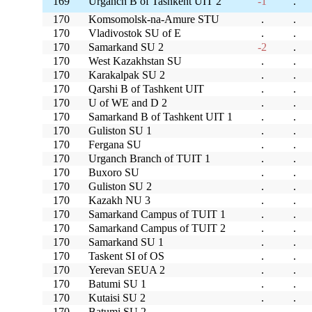
169
Urganch B of Tashkent UIT 2
-1
.
170
Komsomolsk-na-Amure STU
.
.
170
Vladivostok SU of E
.
.
170
Samarkand SU 2
-2
.
170
West Kazakhstan SU
.
.
170
Karakalpak SU 2
.
.
170
Qarshi B of Tashkent UIT
.
.
170
U of WE and D 2
.
.
170
Samarkand B of Tashkent UIT 1
.
.
170
Guliston SU 1
.
.
170
Fergana SU
.
.
170
Urganch Branch of TUIT 1
.
.
170
Buxoro SU
.
.
170
Guliston SU 2
.
.
170
Kazakh NU 3
.
.
170
Samarkand Campus of TUIT 1
.
.
170
Samarkand Campus of TUIT 2
.
.
170
Samarkand SU 1
.
.
170
Taskent SI of OS
.
.
170
Yerevan SEUA 2
.
.
170
Batumi SU 1
.
.
170
Kutaisi SU 2
.
.
170
Batumi SU 2
.
.