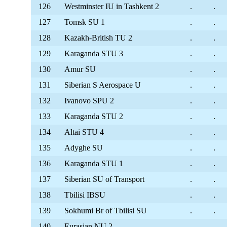
126
Westminster IU in Tashkent 2
.
.
127
Tomsk SU 1
.
.
128
Kazakh-British TU 2
.
.
129
Karaganda STU 3
.
.
130
Amur SU
.
.
131
Siberian S Aerospace U
.
.
132
Ivanovo SPU 2
.
.
133
Karaganda STU 2
.
.
134
Altai STU 4
.
.
135
Adyghe SU
.
.
136
Karaganda STU 1
.
.
137
Siberian SU of Transport
.
.
138
Tbilisi IBSU
.
.
139
Sokhumi Br of Tbilisi SU
.
.
140
Eurasian NU 2
.
.