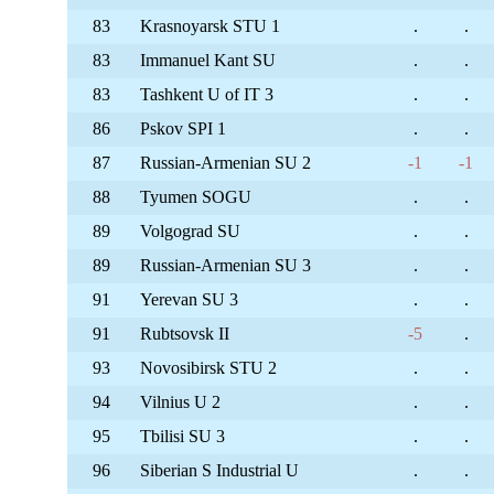
83
Krasnoyarsk STU 1
.
.
83
Immanuel Kant SU
.
.
83
Tashkent U of IT 3
.
.
86
Pskov SPI 1
.
.
87
Russian-Armenian SU 2
-1
-1
88
Tyumen SOGU
.
.
89
Volgograd SU
.
.
89
Russian-Armenian SU 3
.
.
91
Yerevan SU 3
.
.
91
Rubtsovsk II
-5
.
93
Novosibirsk STU 2
.
.
94
Vilnius U 2
.
.
95
Tbilisi SU 3
.
.
96
Siberian S Industrial U
.
.