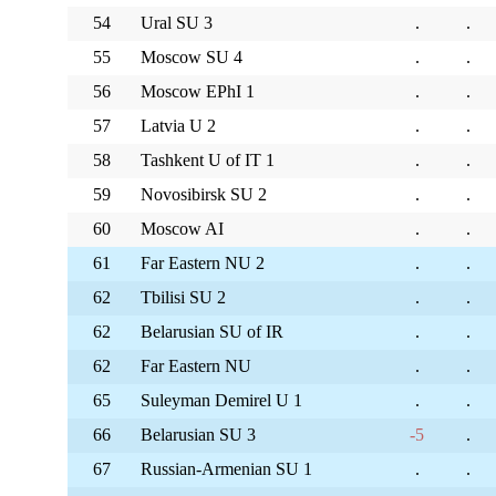
54
Ural SU 3
.
.
55
Moscow SU 4
.
.
56
Moscow EPhI 1
.
.
57
Latvia U 2
.
.
58
Tashkent U of IT 1
.
.
59
Novosibirsk SU 2
.
.
60
Moscow AI
.
.
61
Far Eastern NU 2
.
.
62
Tbilisi SU 2
.
.
62
Belarusian SU of IR
.
.
62
Far Eastern NU
.
.
65
Suleyman Demirel U 1
.
.
66
Belarusian SU 3
-5
.
67
Russian-Armenian SU 1
.
.