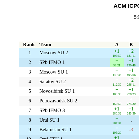
ACM ICP
5:
Rank
Team
A
B
+1
+2
1
Moscow SU 2
106:50
181:11
+
+1
2
SPb IFMO 1
53:21
190:48
+
+1
3
Moscow SU 1
149:34
195:06
+
+2
4
Saratov SU 2
112:30
296:11
+
+1
5
Novosibirsk SU 1
183:38
278:29
+
+
6
Petrozavodsk SU 2
169:50
275:30
+1
+1
7
SPb IFMO 3
280:32
283:39
+
8
Ural SU 1
.
284:34
+
9
Belarusian SU 1
-3
195:20
+1