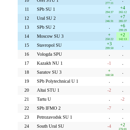
10
Orel STU 1
.
277:11
+
+4
11
SPb SU 1
294:37
265:12
+
+7
12
Ural SU 2
246:31
285:37
+6
13
SPb SU 2
.
299:29
+
+2
14
Moscow SU 3
250:22
142:13
+3
15
Stavropol SU
.
299:50
16
Vologda SPU
.
.
17
Kazakh NU 1
-1
.
+
18
Saratov SU 3
.
168:58
19
SPb Polytechnical U 1
.
.
20
Altai STU 1
-2
.
21
Tartu U
.
-2
22
SPb IFMO 2
-7
.
23
Petrozavodsk SU 1
.
.
+2
24
South Ural SU
-4
276:01