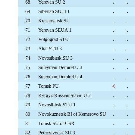
68
Yerevan SU 2
.
.
69
Siberian SUTI 1
.
.
70
Krasnoyarsk SU
.
.
71
Yerevan SEUA 1
.
.
72
Volgograd STU
.
.
73
Altai STU 3
.
.
74
Novosibirsk SU 3
.
.
75
Suleyman Demirel U 3
.
.
76
Suleyman Demirel U 4
.
.
77
Tomsk PU
-6
.
78
Kyrgyz-Russian Slavic U 2
.
.
79
Novosibirsk STU 1
.
.
80
Novokuznetsk BI of Kemerovo SU
.
.
81
Tomsk SU of CSR
.
.
82
Petrozavodsk SU 3
.
.