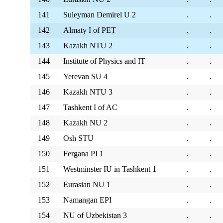
141
Suleyman Demirel U 2
.
.
142
Almaty I of PET
.
.
143
Kazakh NTU 2
.
.
144
Institute of Physics and IT
.
.
145
Yerevan SU 4
.
.
146
Kazakh NTU 3
.
.
147
Tashkent I of AC
.
.
148
Kazakh NU 2
.
.
149
Osh STU
.
.
150
Fergana PI 1
.
.
151
Westminster IU in Tashkent 1
.
.
152
Eurasian NU 1
.
.
153
Namangan EPI
.
.
154
NU of Uzbekistan 3
.
.