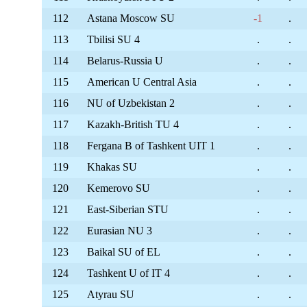
112
Astana Moscow SU
-1
.
113
Tbilisi SU 4
.
.
114
Belarus-Russia U
.
.
115
American U Central Asia
.
.
116
NU of Uzbekistan 2
.
.
117
Kazakh-British TU 4
.
.
118
Fergana B of Tashkent UIT 1
.
.
119
Khakas SU
.
.
120
Kemerovo SU
.
.
121
East-Siberian STU
.
.
122
Eurasian NU 3
.
.
123
Baikal SU of EL
.
.
124
Tashkent U of IT 4
.
.
125
Atyrau SU
.
.