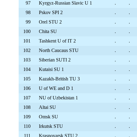
97
Kyrgyz-Russian Slavic U 1
.
.
98
Pskov SPI 2
.
.
99
Orel STU 2
.
.
100
Chita SU
.
.
101
Tashkent U of IT 2
.
.
102
North Caucaus STU
.
.
103
Siberian SUTI 2
.
.
104
Kutaisi SU 1
.
.
105
Kazakh-British TU 3
.
.
106
U of WE and D 1
.
.
107
NU of Uzbekistan 1
.
.
108
Altai SU
.
.
109
Omsk SU
.
.
110
Irkutsk STU
.
.
111
Krasnoyarsk STU 2
.
.