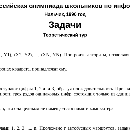
оссийская олимпиада школьников по инф
Нальчик, 1990 год
Задачи
Теоретический тур
, Y1), (X2, Y2), ..., (XN, YN). Построить алгоритм, позволя
ронах квадрата, принадлежат ему.
ступают цифры 1, 2 или 3, образуя последовательность. Призн
ости трех рядов одинаковых цифр, состоящих только из единиц,
й, что она целиком не помещается в памяти компьютера.
лами 1, 2, 3, ..., n. Проложено r автобусных маршрутов, зад