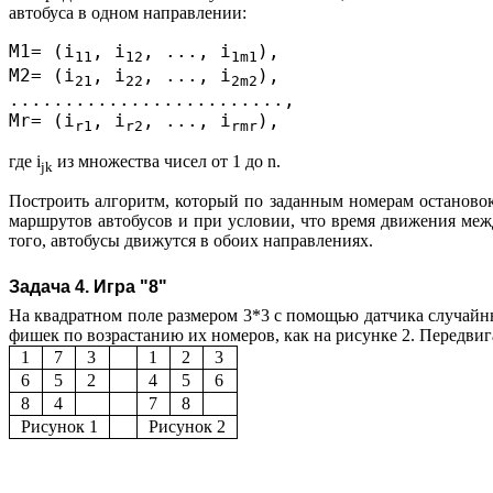
автобуса в одном направлении:
M1= (i
, i
, ..., i
),

11
12
1m1
M2= (i
, i
, ..., i
),

21
22
2m2
.........................,

Mr= (i
, i
, ..., i
r1
r2
rmr
где i
из множества чисел от 1 до n.
jk
Построить алгоритм, который по заданным номерам остановок
маршрутов автобусов и при условии, что время движения меж
того, автобусы движутся в обоих направлениях.
Задача 4. Игра "8"
На квадратном поле размером 3*3 с помощью датчика случайны
фишек по возрастанию их номеров, как на рисунке 2. Передв
1
7
3
1
2
3
6
5
2
4
5
6
8
4
7
8
Рисунок 1
Рисунок 2