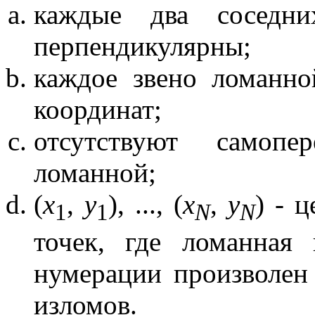
каждые два соседни
перпендикулярны;
каждое звено ломанно
координат;
отсутствуют самопе
ломанной;
(
x
,
y
), ..., (
х
,
y
) - 
1
1
N
N
точек, где ломанная 
нумерации произволен 
изломов.