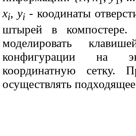
1
1
x
,
y
- коодинаты отверст
i
i
штырей в компостере. 
моделировать клавиш
конфигурации на эк
координатную сетку. 
осуществлять подходящее