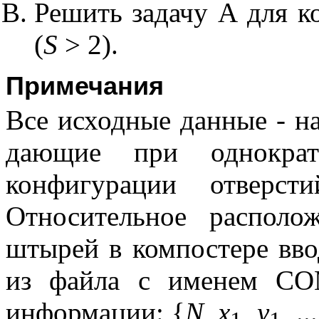
Решить задачу А для 
(
S
> 2).
Примечания
Все исходные данные - н
дающие при однократ
конфигурации отверст
Относительное располо
штырей в компостере вво
из файла с именем CO
информации: {
N
,
x
,
y
, ..