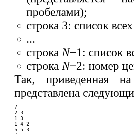
пробелами);
строка 3: список все
...
строка
N
+1: список 
строка
N
+2: номер ц
Так, приведенная н
представлена следующи
7

2 3

1 3

1 4 2

6 5 3
