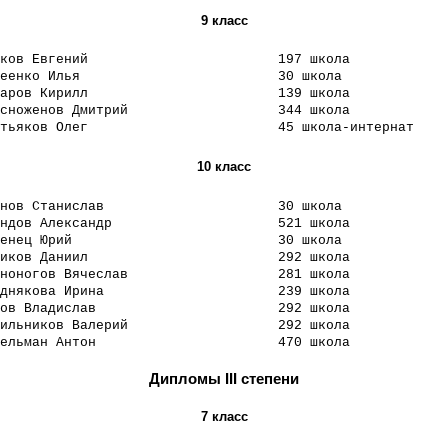
9 класс
ков Евгений
197 школа
еенко Илья
30 школа
аров Кирилл
139 школа
сноженов Дмитрий
344 школа
тьяков Олег
45 школа-интернат
10 класс
нов Станислав
30 школа
ндов Александр
521 школа
енец Юрий
30 школа
иков Даниил
292 школа
ноногов Вячеслав
281 школа
днякова Ирина
239 школа
ов Владислав
292 школа
ильников Валерий
292 школа
ельман Антон
470 школа
Дипломы III степени
7 класс