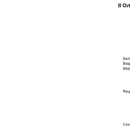
II 
Бел
Ващ
Шар
Мац
Сок