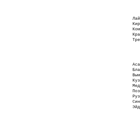
Лай
Кир
Ком
Кра
Тре
Аса
Бла
Вым
Куз
Мед
Поз
Руз
Син
Эйд