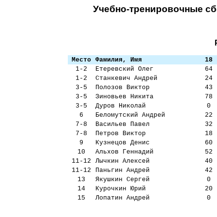
Учебно-тренировочные сб
Место
Фамилия, Имя
18
1-2
Етеревский Олег
64
1-2
Станкевич Андрей
24
3-5
Полозов Виктор
43
3-5
Зиновьев Никита
78
3-5
Дуров Николай
0
6
Беломутский Андрей
22
7-8
Васильев Павел
32
7-8
Петров Виктор
18
9
Кузнецов Денис
60
10
Альхов Геннадий
52
11-12
Лычкин Алексей
40
11-12
Паньгин Андрей
42
13
Якушкин Сергей
0
14
Курочкин Юрий
20
15
Лопатин Андрей
0