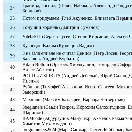
Граница, господа (Павел Набоков, Александр Ралдуг
34
Борисов)
35
Потом придумаем (Глеб Акуненко, Елизавета Пермин
36
Тонущий корабль (Дмитрий Туманов)
37
Vitebsk11 (Сергей Гусев, Степан Кирсанов, Алексей 
38
Кузнецов Вадим (Кузнецов Вадим)
3 на Олимпиаде не считая Дениса (Пётр Лосев, Георг
39
Балашов, Андрей Курбатов)
Bikini Bottom (Оразбек Хибадуллин, Темирлан Сафарг
40
Адлет Абсатов)
POLIT #7-SPIRITS (Андрей Дебелый, Юрий Салов, 
41
Иценко)
Рубигон (Тимофей Агафонов, Игнат Сергеев, Михаи
42
Задорский)
43
Maximum (Максим Баздырев, Варвара Четвертная)
3beginners (Саъди Тоиров, Иброхим Салохитдинов, Ё
44
Шарипов)
RAMcode (Абдураупов Манучехр, Ахмедов Рахматчо
45
Хамитов Мухаммадчон)
programmers2k24 (Марс Санжар, Тлеген Бейбарыс, Ба