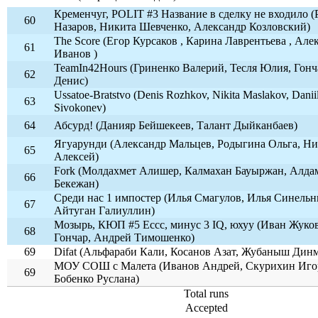
Кременчуг, POLIT #3 Название в сделку не входило 
60
Назаров, Никита Шевченко, Александр Козловский)
The Score (Егор Курсаков , Карина Лаврентьева , Але
61
Иванов )
TeamIn42Hours (Гриненко Валерий, Тесля Юлия, Гонч
62
Денис)
Ussatoe-Bratstvo (Denis Rozhkov, Nikita Maslakov, Danii
63
Sivokonev)
64
Абсурд! (Данияр Бейшекеев, Талант Дыйканбаев)
Ягуарунди (Александр Мальцев, Родыгина Ольга, Ни
65
Алексей)
Fork (Молдахмет Алишер, Калмахан Бауыржан, Алда
66
Бекежан)
Среди нас 1 импостер (Илья Смагулов, Илья Синельн
67
Айтуган Галиуллин)
Мозырь, КЮП #5 Ессс, минус 3 IQ, юхуу (Иван Жуко
68
Гончар, Андрей Тимошенко)
69
Difat (Альфараби Кали, Косанов Азат, Жубаныш Дин
МОУ СОШ с Малета (Иванов Андрей, Скурихин Иго
69
Бобенко Руслана)
Total runs
Accepted