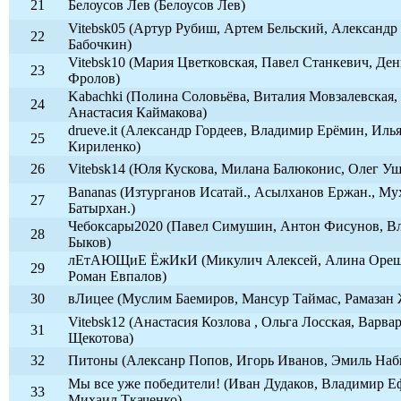
21
Белоусов Лев (Белоусов Лев)
Vitebsk05 (Артур Рубиш, Артем Бельский, Александр
22
Бабочкин)
Vitebsk10 (Мария Цветковская, Павел Станкевич, Де
23
Фролов)
Kabachki (Полина Соловьёва, Виталия Мовзалевская,
24
Анастасия Каймакова)
drueve.it (Александр Гордеев, Владимир Ерёмин, Иль
25
Кириленко)
26
Vitebsk14 (Юля Кускова, Милана Балюконис, Олег Уш
Bananas (Изтурганов Исатай., Асылханов Ержан., Му
27
Батырхан.)
Чебоксары2020 (Павел Симушин, Антон Фисунов, В
28
Быков)
лЕтАЮЩиЕ ЁжИкИ (Микулич Алексей, Алина Ореш
29
Роман Евпалов)
30
вЛицее (Муслим Баемиров, Мансур Таймас, Рамазан 
Vitebsk12 (Анастасия Козлова , Ольга Лосская, Варва
31
Щекотова)
32
Питоны (Алексанр Попов, Игорь Иванов, Эмиль Наб
Мы все уже победители! (Иван Дудаков, Владимир Е
33
Михаил Ткаченко)