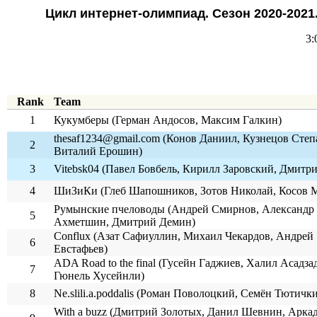
Цикл интернет-олимпиад. Сезон 2020-202
3:
Rank
Team
1
Кукумберы (Герман Андосов, Максим Галкин)
thesaf1234@gmail.com (Конов Даниил, Кузнецов Степ
2
Виталий Ерошин)
3
Vitebsk04 (Павел Бовбель, Кирилл Заровский, Дмитр
4
ШиЗиКи (Глеб Шапошников, Зотов Николай, Косов 
Румынские пчеловоды (Андрей Смирнов, Александр
5
Ахметшин, Дмитрий Демин)
Conflux (Азат Сафиуллин, Михаил Чекардов, Андрей
6
Евстафьев)
ADA Road to the final (Гусейн Гаджиев, Халил Асадза
7
Гюнель Хусейнли)
8
Ne.slili.a.poddalis (Роман Поволоцкий, Семён Тютичк
With a buzz (Дмитрий Золотых, Данил Шевнин, Арка