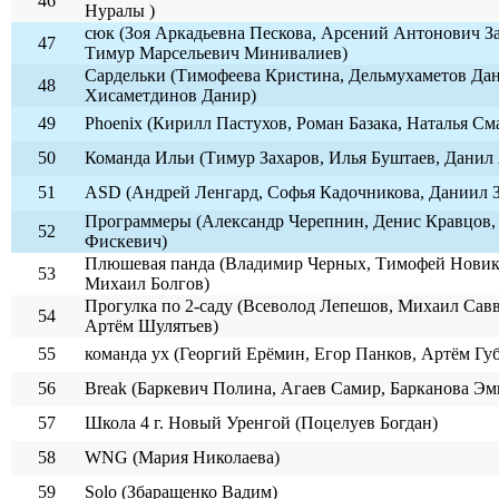
46
Нуралы )
сюк (Зоя Аркадьевна Пескова, Арсений Антонович За
47
Тимур Марсельевич Минивалиев)
Сардельки (Тимофеева Кристина, Дельмухаметов Дан
48
Хисаметдинов Данир)
49
Phoenix (Кирилл Пастухов, Роман Базака, Наталья См
50
Команда Ильи (Тимур Захаров, Илья Буштаев, Данил
51
ASD (Андрей Ленгард, Софья Кадочникова, Даниил 
Программеры (Александр Черепнин, Денис Кравцов,
52
Фискевич)
Плюшевая панда (Владимир Черных, Тимофей Новик
53
Михаил Болгов)
Прогулка по 2-саду (Всеволод Лепешов, Михаил Савв
54
Артём Шулятьев)
55
команда ух (Георгий Ерёмин, Егор Панков, Артём Гу
56
Break (Баркевич Полина, Агаев Самир, Барканова Эм
57
Школа 4 г. Новый Уренгой (Поцелуев Богдан)
58
WNG (Мария Николаева)
59
Solo (Збаращенко Вадим)