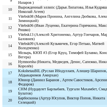
9
Назаров )
Вырожденный эллипс (Дарья Липатова, Илья Кудряш
10
Николай Агеев)
Vitebsk08 (Мария Пронина, Ангелина Дюбкова, Алек
11
Зимницкий)
Vitebsk06 (Иван Луценко, Екатерина Горячкина, Мак
12
Ришко)
Vitebsk13 (Алексей Хритоненко, Артур Гончаров, Ма
13
Баловнев)
Vitebsk09 (Алексей Кузьмичев, Егор Петько, Матвей
14
Володченко)
Мозырь, КЮП #3 (Егор Круц, Тимофей Булавко, Кон
15
Вегера)
Hymnorsha (Никита, Медведев, Денис, Сапежко, Ники
16
Королёв)
KokshetauBIL (Руслан Ибодуллаев, Алишер Шарипов
17
Абдыкаримов Амирхан)
Юниор (Даниил Баранов , Артем Савостиков, Арсен
18
Федоров)
СНМ (Нурдаулет Барлыбаев, Тургали Махамбет, Сма
19
Булатов)
Барбоскины (Артур Юсупов, Виктор Попов, Никита
20
Селецкий)