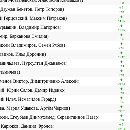
алия Мовзалевская, Анастасия Каймакова)
5:30
+1
, Даужан Бекетов, Петр Топоров)
8:13
+
ей Герцовский, Максим Патраков)
14:05
+
урмакин, Владимир Нагорнов)
11:45
+
амир, Барканова Эмилия)
6:36
+
ксей Владимиров, Семён Рябов)
7:16
+
ивиков, Илья Доронин)
15:17
+
адильдаев, Нурсултан Джанзаков)
6:14
+
узьмичёва)
9:13
+
йменов Виктор, Димитриченко Алексей)
29:44
+
ый, Юрий Салов, Дамир Иценко)
5:10
+
ий Илья, Исмагилов Герард)
6:56
+
ва, Мария Ушакова, Артём Чернов)
19:07
+
рсен, Егеубаев Динмухамед, Серазитдинов Назар)
5:49
+1
г Карюков, Даниил Фролов)
22:34