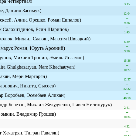
ра Четвертная)
3:15
+
бе, Даниил Засимук)
12:04
+
сей, Алина Орешко, Роман Евпалов)
9:36
+
им Салохитдинов, Ёсин Шарипов)
1:43
+
ахолюк, Михаил Саакян, Максим Швыдкий)
6:39
+
Хмарук Роман, Юруть Арсений)
9:20
+
дунов, Михаил Тронин, Эмиль Исламов)
15:36
+
aira Ghulghazaryan, Nare Khachatryan)
10:27
+
Саакян, Мери Маргарян)
12:37
+
Карпович, Никита, Сысоев)
82:32
+
р Воробьев, Эсембаев Алихан)
40:50
+
ндр Березан, Михаил Желудченко, Павел Ничипурук)
2:41
+
омкин, Владимир Грошев)
10:34
+
4:32
+
т Хачатрян, Тигран Гавалян)
20:43