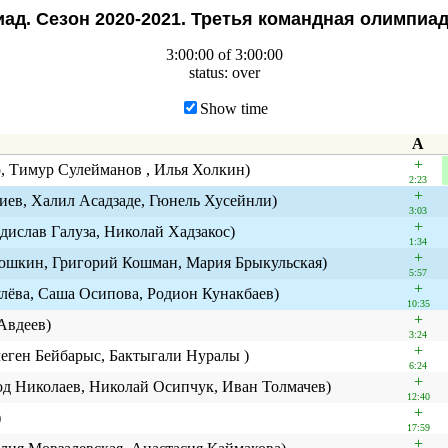
ад. Сезон 2020-2021. Третья командная олимпиа
3:00:00 of 3:00:00
status: over
Show time
A
+
, Тимур Сулейманов , Илья Холкин)
2:23
+
джиев, Халил Асадзаде, Гюнель Хусейнли)
3:03
+
ислав Галуза, Николай Хадзакос)
1:34
+
шкин, Григорий Кошман, Мария Брыкульская)
5:57
+
лёва, Саша Осипова, Родион Кунакбаев)
10:35
+
Авдеев)
3:24
+
леген Бейбарыс, Бактыгали Нуралы )
6:24
+
лод Николаев, Николай Осипчук, Иван Толмачев)
12:40
+
)
17:59
+