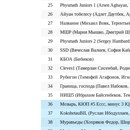
25
Physmath Juniors 1 (Arsen Aghayan,
26
Айуан тобелесу (Адлет Даутбек, 
27
Название (Михаил Вовк, Терентьев
28
МШР (Мария Мышко, Дмитрий Шуб
29
Physmath Juniors 2 (Sergey Hambar
30
SSD (Вячеслав Валиев, София Каб
31
КБОА (Бибиков)
32
Cleves1 (Тамерлан Сисенбай, Роди
33
Рубигон (Тимофей Агафонов, Игна
34
Граница, господа (Павел Набоков,
35
НИШ5 (Ибрахим Байсенбеков, Теми
36
Мозырь, КЮП #5 Ессс, минус 3 IQ
37
KokshetauBIL (Руслан Ибодуллае
38
Муравьеды (Хохряков Федор, Шир