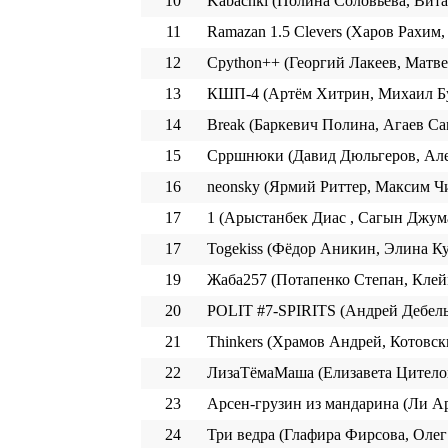
10
Kabachki (Полина Соловьёва, Вит
11
Ramazan 1.5 Clevers (Харов Рахим
12
Cpython++ (Георгий Лакеев, Матв
13
КШП-4 (Артём Хитрин, Михаил Б
14
Break (Баркевич Полина, Агаев С
15
Cppшнюки (Давид Дюльгеров, Але
16
neonsky (Ярмий Риттер, Максим Ч
17
1 (Арыстанбек Диас , Сагын Джум
17
Togekiss (Фёдор Аникин, Элина К
19
Жаба257 (Потапенко Степан, Кле
20
POLIT #7-SPIRITS (Андрей Дебел
21
Thinkers (Храмов Андрей, Котовск
22
ЛизаТёмаМаша (Елизавета Цитело
23
Арсен-грузин из мандарина (Ли А
24
Три ведра (Глафира Фирсова, Оле