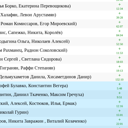
+
я Борко, Екатерина Перевощикова)
12:34
+
 Халафян, Левон Арустамян)
39:28
+
Роман Комиссаров, Егор Мироевский)
62:07
+
нис, Сапежко, Никита, Королёв)
84:04
+
одыгина Ольга, Николаев Алексей)
52:50
+
м Рахманец, Радион Соколовский)
11:53
+
 Сергей , Светлана Сидорова)
18:03
+
Тигранян, Раффи Степанян)
19:13
+
 Дельмухаметов Данила, Хисаметдинов Данир)
132:10
+
фей Булавко, Константин Вегера)
5:48
+
антин, Даниил Ткаченко, Максим Гречуха)
9:51
+
кий, Алексей, Костюков, Илья, Ермак)
12:16
+
иколай Гурин)
15:01
+
ров, Никита Завражин , Виталий Козаченко)
22:01