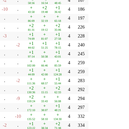
-2
.
4
167
58:56
16:54
48:45
+
+2
+1
-10
.
4
186
43:58
19:48
36:42
+
+
+
.
.
4
197
86:09
32:19
65:18
+2
+
+2
.
.
4
226
81:31
19:12
35:06
+1
+
+1
-3
.
4
228
74:09
81:07
27:58
+1
+1
+1
.
-2
4
240
44:02
51:25
78:15
+1
+
+1
.
.
4
245
97:14
50:38
43:01
+
+
+
.
.
4
259
102:00
66:46
85:59
+1
+
+1
.
.
4
259
44:09
42:00
124:28
+
+
+1
.
-2
4
283
111:36
68:57
55:44
+2
+
+2
.
.
4
292
130:36
15:15
62:33
+2
+
+
.
-9
4
294
159:24
33:43
56:08
+
+
+1
.
.
4
297
172:10
38:07
48:21
+
+
+
.
-10
4
332
135:52
58:10
134:30
+1
+
+2
-2
.
4
334
123:22
38:34
71:38