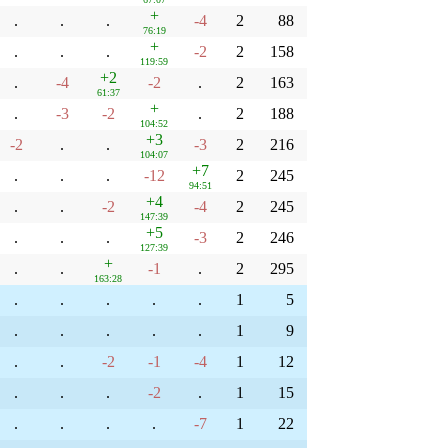
+
.
.
.
-4
2
88
76:19
+
.
.
.
-2
2
158
119:59
+2
.
-4
-2
.
2
163
61:37
+
.
-3
-2
.
2
188
104:52
+3
-2
.
.
-3
2
216
104:07
+7
.
.
.
-12
2
245
94:51
+4
.
.
-2
-4
2
245
147:39
+5
.
.
.
-3
2
246
127:39
+
.
.
-1
.
2
295
163:28
.
.
.
.
.
1
5
.
.
.
.
.
1
9
.
.
-2
-1
-4
1
12
.
.
.
-2
.
1
15
.
.
.
.
-7
1
22