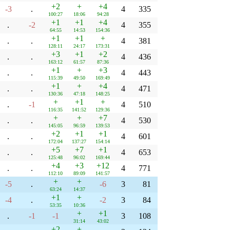
+2
+
+4
-3
.
4
335
100:27
18:06
94:28
+1
+1
+4
.
-2
4
355
64:55
14:53
154:36
+1
+1
+
.
.
4
381
128:11
24:17
173:31
+3
+1
+2
.
.
4
436
163:12
61:57
87:36
+1
+
+3
.
.
4
443
115:39
49:50
169:49
+1
+
+4
.
.
4
471
130:36
47:18
148:25
+
+1
+
.
-1
4
510
116:35
141:52
129:36
+
+
+7
.
.
4
530
145:05
96:59
139:53
+2
+1
+1
.
.
4
601
172:04
137:27
154:14
+5
+7
+1
.
.
4
653
125:48
96:02
169:44
+4
+3
+12
.
.
4
771
112:10
89:09
141:57
+
+
-5
.
-6
3
81
63:24
14:37
+1
+
-4
.
-2
3
84
53:35
10:36
+
+1
.
-1
-1
3
108
31:14
43:02
+2
+