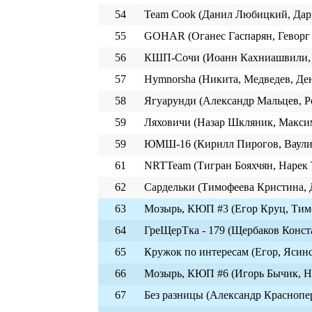
54
Team Cook (Данил Любицкий, Дарь
55
GOHAR (Оганес Гаспарян, Геворг
56
КШП-Сочи (Иоанн Кахниашвили, 
57
Hymnorsha (Никита, Медведев, Де
58
Ягуарунди (Александр Мальцев, Р
59
Ляховичи (Назар Шкляник, Макси
59
ЮМШ-16 (Кирилл Пирогов, Ваулин
61
NRTTeam (Тигран Бояхчян, Нарек 
62
Сардельки (Тимофеева Кристина,
63
Мозырь, КЮП #3 (Егор Круц, Тимо
64
ГреЩерТка - 179 (Щербаков Конст
65
Кружок по интересам (Егор, Ясинс
66
Мозырь, КЮП #6 (Игорь Бычик, Н
67
Без разницы (Александр Краснопе