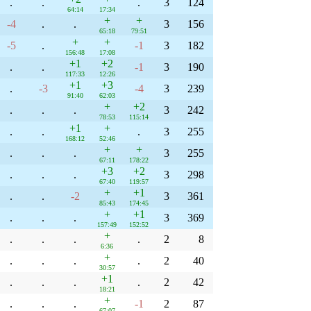
.
.
.
3
124
64:14
17:34
+
+
-4
.
.
3
156
65:18
79:51
+
+
-5
.
-1
3
182
156:48
17:08
+1
+2
.
.
-1
3
190
117:33
12:26
+1
+3
.
-3
-4
3
239
91:40
62:03
+
+2
.
.
.
3
242
78:53
115:14
+1
+
.
.
.
3
255
168:12
52:46
+
+
.
.
.
3
255
67:11
178:22
+3
+2
.
.
.
3
298
67:40
119:57
+
+1
.
.
-2
3
361
85:43
174:45
+
+1
.
.
.
3
369
157:49
152:52
+
.
.
.
.
2
8
6:36
+
.
.
.
.
2
40
30:57
+1
.
.
.
.
2
42
18:21
+
.
.
.
-1
2
87
67:07