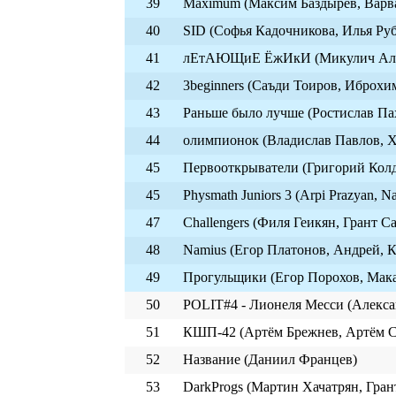
39
Maximum (Максим Баздырев, Варва
40
SID (Софья Кадочникова, Илья Ру
41
лЕтАЮЩиЕ ЁжИкИ (Микулич Алек
42
3beginners (Саъди Тоиров, Иброх
43
Раньше было лучше (Ростислав П
44
олимпионок (Владислав Павлов, 
45
Первооткрыватели (Григорий Кол
45
Physmath Juniors 3 (Arpi Prazyan, N
47
Challengers (Филя Геикян, Грант 
48
Namius (Егор Платонов, Андрей, 
49
Прогульщики (Егор Порохов, Мака
50
POLIT#4 - Лионеля Месси (Алекса
51
КШП-42 (Артём Брежнев, Артём С
52
Название (Даниил Францев)
53
DarkProgs (Мартин Хачатрян, Гран