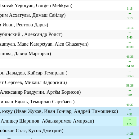
+
 Tsovak Yegoryan, Gurgen Melikyan)
3:15
+
Арим Асхатулы, Димаш Сайлау)
3:19
+
 Иван, Ревтова Дарья)
16:16
+
инский , Александр Роист)
5:43
+
dzumyan, Mane Karapetyan, Alen Ghazaryan)
30:30
+
анова, Давид Маргарян)
46:35
+
104:08
+
он Давыдов, Кайсар Темирлан )
10:53
+
т Сергеев, Михаил Задорский)
58:26
+
 Александр Ралдугин, Артём Борисов)
3:01
+
рлан Едиль, Темирлан Сартбаев )
49:37
+
, юхуу (Иван Жуков, Иван Гончар, Андрей Тимошенко)
4:51
+
в, Алишер Шарипов, Абдыкаримов Амирхан)
1:27
+
обоков Стас, Кусов Дмитрий)
14:28
+