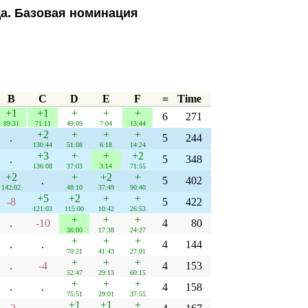
да. Базовая номинация
B
C
D
E
F
=
Time
+1
+1
+
+
+
6
271
89:31
71:11
49:09
7:04
13:44
+2
+
+
+
.
5
244
130:44
51:08
6:18
14:24
+3
+
+
+2
.
5
348
136:08
37:03
3:14
71:55
+2
+
+2
+
.
5
402
142:02
48:10
37:49
90:40
+5
+2
+
+
-8
5
422
121:03
115:00
10:42
26:53
+
+
+
.
-10
4
80
36:00
17:38
24:27
+
+
+
.
.
4
144
70:21
41:43
27:01
+
+
+
.
-4
4
153
52:47
29:13
60:15
+
+
+
.
.
4
158
75:51
29:01
37:55
+1
+1
+