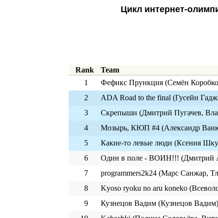
Цикл интернет-олимпи
Rank
Team
1
Фефикс Прункция (Семён Коробко
2
ADA Road to the final (Гусейн Га
3
Скрепыши (Дмитрий Пугачев, Влад
4
Мозырь, КЮП #4 (Александр Ваню
5
Какие-то левые люди (Ксения Шку
6
Один в поле - ВОИН!!! (Дмитрий 
7
programmers2k24 (Марс Санжар, Т
8
Kyoso ryoku no aru koneko (Всево
9
Кузнецов Вадим (Кузнецов Вадим