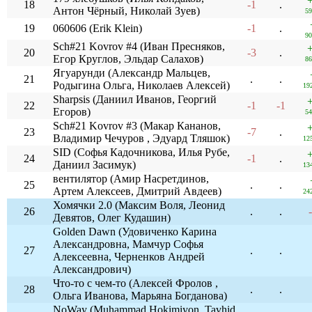
18
-1
.
Антон Чёрный, Николай Зуев)
59
19
060606 (Erik Klein)
-1
.
90
Sch#21 Kovrov #4 (Иван Пресняков,
20
-3
.
Егор Круглов, Эльдар Салахов)
86
Ягуарунди (Александр Мальцев,
21
.
.
Родыгина Ольга, Николаев Алексей)
19
Sharpsis (Даниил Иванов, Георгий
22
-1
-1
Егоров)
54
Sch#21 Kovrov #3 (Макар Кананов,
23
-7
.
Владимир Чечуров , Эдуард Тляшок)
12
SID (Софья Кадочникова, Илья Рубе,
24
-1
.
Даниил Засимук)
13
вентилятор (Амир Насретдинов,
25
.
.
Артем Алексеев, Дмитрий Авдеев)
24
Хомячки 2.0 (Максим Воля, Леонид
26
.
.
Девятов, Олег Кудашин)
Golden Dawn (Удовиченко Карина
Александровна, Мамчур Софья
27
.
.
Алексеевна, Черненков Андрей
Александрович)
Что-то с чем-то (Алексей Фролов ,
28
.
.
Ольга Иванова, Марьяна Богданова)
NoWay (Muhammad Hokimiyon, Tavhid