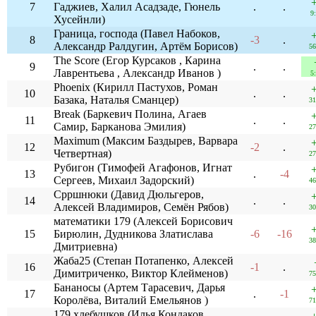
7
Гаджиев, Халил Асадзаде, Гюнель
.
.
9
Хусейнли)
Граница, господа (Павел Набоков,
8
-3
.
Александр Ралдугин, Артём Борисов)
56
The Score (Егор Курсаков , Карина
9
.
.
Лаврентьева , Александр Иванов )
5
Phoenix (Кирилл Пастухов, Роман
10
.
.
Базака, Наталья Сманцер)
31
Break (Баркевич Полина, Агаев
11
.
.
Самир, Барканова Эмилия)
27
Maximum (Максим Баздырев, Варвара
12
-2
.
Четвертная)
27
Рубигон (Тимофей Агафонов, Игнат
13
.
-4
Сергеев, Михаил Задорский)
46
Cppшнюки (Давид Дюльгеров,
14
.
.
Алексей Владимиров, Семён Рябов)
30
математики 179 (Алексей Борисович
15
Бирюлин, Дудникова Златислава
-6
-16
38
Дмитриевна)
Жаба25 (Степан Потапенко, Алексей
16
-1
.
Димитриченко, Виктор Клейменов)
75
Бананосы (Артем Тарасевич, Дарья
17
.
-1
Королёва, Виталий Емельянов )
71
179 хлебушков (Илья Кондаков,