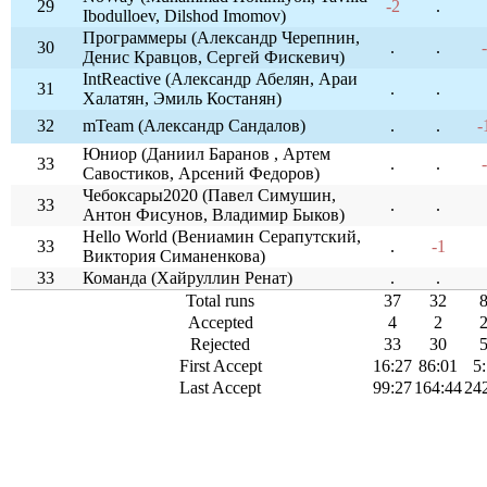
29
-2
.
Ibodulloev, Dilshod Imomov)
Программеры (Александр Черепнин,
30
.
.
Денис Кравцов, Сергей Фискевич)
IntReactive (Александр Абелян, Араи
31
.
.
Халатян, Эмиль Костанян)
32
mTeam (Александр Сандалов)
.
.
-
Юниор (Даниил Баранов , Артем
33
.
.
Савостиков, Арсений Федоров)
Чебоксары2020 (Павел Симушин,
33
.
.
Антон Фисунов, Владимир Быков)
Hello World (Вениамин Серапутский,
33
.
-1
Виктория Симаненкова)
33
Команда (Хайруллин Ренат)
.
.
Total runs
37
32
Accepted
4
2
Rejected
33
30
First Accept
16:27
86:01
5
Last Accept
99:27
164:44
24