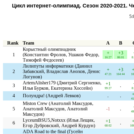
Цикл интернет-олимпиад. Сезон 2020-2021.
5:
Rank
Team
A
B
Корыстный олимпиадник
+
+3
1
(Константин Фролов, Ушаков Федор,
16:27
86:01
8
Тимофей Федосеев)
Лилипуты информатики (Даниил
+
+3
2
Забавский, Владислав Анохов, Денис
47:21
164:44
10
Логунов)
ArtemAlisher179 (Дмитрий Сергиенко,
+1
3
.
Илья Бурков, Екатерина Хоссейн)
99:27
8
4
Полундра! (Андрей Левков)
.
.
41
Miston Crew (Анатолий Максудов,
5
Анатолий Максудов, Анатолий
-1
.
49
Максудов)
LyceumBSU5,Notxxx (Илья Лещик,
+1
6
.
Егор Дубровский, Андрей Курдун)
68:02
10
ADA Road to the final (Гусейн