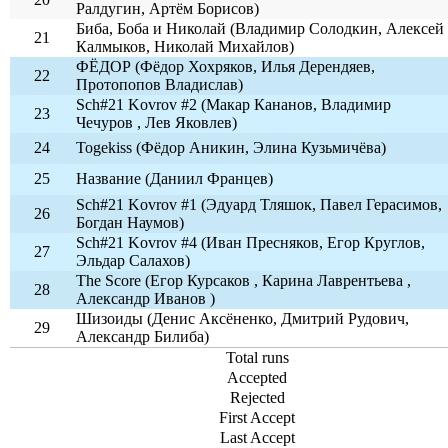
Ралдугин, Артём Борисов)
Биба, Боба и Николай (Владимир Солодкин, Алексей
21
Калмыков, Николай Михайлов)
ФЁДОР (Фёдор Хохряков, Илья Дерендяев,
22
Протопопов Владислав)
Sch#21 Kovrov #2 (Макар Кананов, Владимир
23
Чечуров , Лев Яковлев)
24
Togekiss (Фёдор Аникин, Элина Кузьмичёва)
25
Название (Даниил Францев)
Sch#21 Kovrov #1 (Эдуард Тляшок, Павел Герасимов,
26
Богдан Наумов)
Sch#21 Kovrov #4 (Иван Пресняков, Егор Круглов,
27
Эльдар Салахов)
The Score (Егор Курсаков , Карина Лаврентьева ,
28
Александр Иванов )
Шизоиды (Денис Аксёненко, Дмитрий Рудович,
29
Александр Билиба)
Total runs
Accepted
Rejected
First Accept
Last Accept