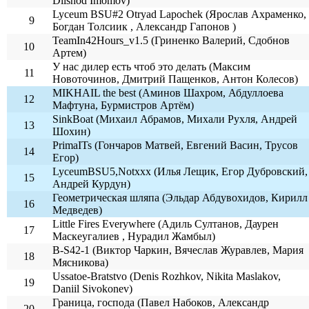
Dilshod Imomov)
Lyceum BSU#2 Otryad Lapochek (Ярослав Ахраменко,
9
Богдан Толсиик , Александр Гапонов )
TeamIn42Hours_v1.5 (Гриненко Валерий, Сдобнов
10
Артем)
У нас дилер есть чтоб это делать (Максим
11
Новоточинов, Дмитрий Пащенков, Антон Колесов)
MIKHAIL the best (Аминов Шахром, Абдуллоева
12
Мафтуна, Бурмистров Артём)
SinkBoat (Михаил Абрамов, Михали Рухля, Андрей
13
Шохин)
PrimaITs (Гончаров Матвей, Евгений Васин, Трусов
14
Егор)
LyceumBSU5,Notxxx (Илья Лещик, Егор Дубровский,
15
Андрей Курдун)
Геометрическая шляпа (Эльдар Абдувохидов, Кирилл
16
Медведев)
Little Fires Everywhere (Адиль Султанов, Даурен
17
Маскеугалиев , Нурадил Жамбыл)
B-S42-1 (Виктор Чаркин, Вячеслав Журавлев, Мария
18
Мясникова)
Ussatoe-Bratstvo (Denis Rozhkov, Nikita Maslakov,
19
Daniil Sivokonev)
Граница, господа (Павел Набоков, Александр
20