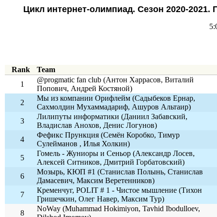
Цикл интернет-олимпиад. Сезон 2020-2021.
5:
Rank
Team
@progmatic fan club (Антон Харрасов, Виталий
1
Попович, Андрей Костяной)
Мы из компании Орифлейм (Садыбеков Ернар,
2
Сахмолдин Мухаммадариф, Ашуров Альтаир)
Лилипуты информатики (Даниил Забавский,
3
Владислав Анохов, Денис Логунов)
Фефикс Прункция (Семён Коробко, Тимур
4
Сулейманов , Илья Холкин)
Гомель - Жуниоры и Сеньор (Александр Лосев,
5
Алексей Ситников, Дмитрий Горбатовский)
Мозырь, КЮП #1 (Станислав Полынь, Станислав
6
Дамасевич, Максим Веретенников)
Кременчуг, POLIT # 1 - Чистое мышление (Тихон
7
Гришечкин, Олег Навер, Максим Тур)
NoWay (Muhammad Hokimiyon, Tavhid Ibodulloev,
8