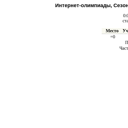
Интернет-олимпиады, Сезон
0:
ст
Место
Уч
=0
П
Час