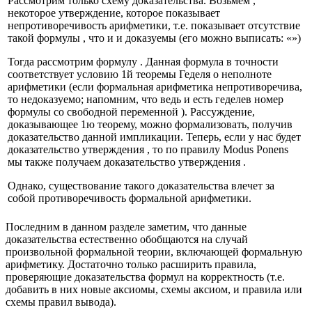
Рассмотрим только схему доказательства. Возьмем
,
некоторое утверждение, которое показывает
непротиворечивость арифметики, т.е. показывает отсутствие
такой формулы
, что и
и
доказуемы (его можно выписать:
«
»
)
Тогда рассмотрим формулу
. Данная формула в точности
соответствует условию 1й теоремы Геделя о неполноте
арифметики (если формальная арифметика непротиворечива,
то
недоказуемо; напомним, что
ведь и есть геделев номер
формулы
со свободной переменной
). Рассуждение,
доказывающее 1ю теорему, можно формализовать, получив
доказательство данной импликации. Теперь, если у нас будет
доказательство утверждения
, то по правилу Modus Ponens
мы также получаем доказательство утверждения
.
Однако, существование такого доказательства влечет за
собой противоречивость формальной арифметики.
Последним в данном разделе заметим, что данные
доказательства естественно обобщаются на случай
произвольной формальной теории, включающей формальную
арифметику. Достаточно только расширить правила,
проверяющие доказательства формул на корректность (т.е.
добавить в них новые аксиомы, схемы аксиом, и правила или
схемы правил вывода).