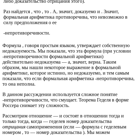
либо доказательство отрицания этого).
Раз найдется
, что
, то
. А, значит, доказуемо и
. Значит,
формальная арифметика противоречива, что невозможно в
силу предположения о ее
-непротиворечивости.
Формула
, говоря простым языком, утверждает собственную
недоказуемость. Мы показали, что эта формула (при условии
-непротиворечивости формальной арифметики)
действительно недоказуема — а, значит, верна. Таким
образом, мы нашли некоторое выражение в формальной
арифметике, которое истинно, но недоказуемо, и тем самым
показали, что если формальная арифметика
-непротиворечива,
то она неполна.
В данном рассуждении используется сложное понятие
-непротиворечивости, что смущает. Теорема Геделя в форме
Россера снимает эту сложность.
Рассмотрим отношение
—
и
состоят в отношении
тогда и
только тогда, когда
— геделев номер доказательства
отрицания
самоприменения
(если
— формула с геделевым
номером
, то
— номер доказательства
). Мы можем