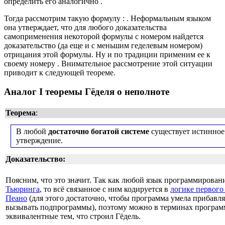
определить его аналогично
.
Тогда рассмотрим такую формулу
:
. Неформальным языком
она утверждает, что для любого доказательства
самоприменения некоторой формулы с номером
найдется
доказательство (да еще и с меньшим геделевым номером)
отрицания этой формулы. Ну и по традиции применим ее к
своему номеру
. Внимательное рассмотрение этой ситуации
приводит к следующей теореме.
Аналог I теоремы Гёделя о неполноте
Теорема
:
В любой
достаточно богатой системе
существует истинное
утверждение.
Доказательство:
Поясним, что это значит. Так как любой язык программирован
Тьюринга
, то всё связанное с ним кодируется в
логике первого
Пеано
(для этого достаточно, чтобы программа умела прибавля
вызывать подпрограммы), поэтому можно в терминах програм
эквивалентные тем, что строил Гёдель.