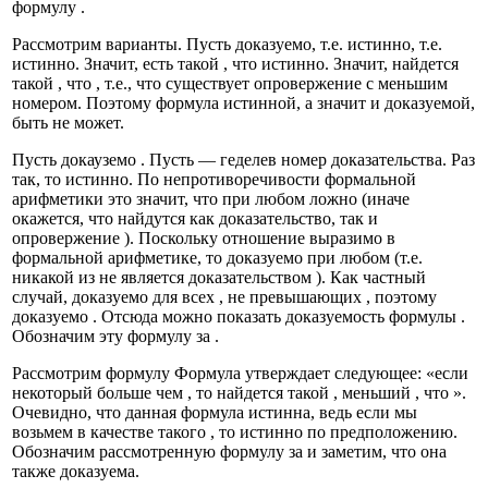
формулу
.
Рассмотрим варианты. Пусть
доказуемо, т.е.
истинно, т.е.
истинно. Значит, есть такой
, что
истинно. Значит, найдется
такой
, что
, т.е., что существует опровержение
с меньшим
номером. Поэтому формула
истинной, а значит и доказуемой,
быть не может.
Пусть докауземо
. Пусть
— геделев номер доказательства. Раз
так, то
истинно. По непротиворечивости формальной
арифметики это значит, что
при любом
ложно (иначе
окажется, что найдутся как доказательство, так и
опровержение
). Поскольку отношение
выразимо в
формальной арифметике, то доказуемо
при любом
(т.е.
никакой из
не является доказательством
). Как частный
случай,
доказуемо для всех
, не превышающих
, поэтому
доказуемо
. Отсюда можно показать доказуемость формулы
.
Обозначим эту формулу за
.
Рассмотрим формулу
Формула утверждает следующее: «если
некоторый
больше чем
, то найдется такой
, меньший
, что
».
Очевидно, что данная формула истинна, ведь если мы
возьмем
в качестве такого
, то
истинно по предположению.
Обозначим рассмотренную формулу за
и заметим, что она
также доказуема.