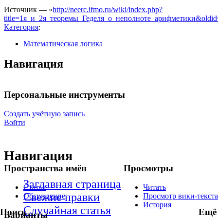
Источник — «
http://neerc.ifmo.ru/wiki/index.php?
title=1я_и_2я_теоремы_Геделя_о_неполноте_арифметики&oldi
Категория
:
Математическая логика
Навигация
Персональные инструменты
Создать учётную запись
Войти
Навигация
Пространства имён
Просмотры
Заглавная страница
Статья
Читать
Свежие правки
Обсуждение
Просмотр вики-текста
История
Случайная статья
Поиск
Ещё
Варианты