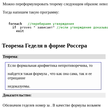
Можно переформулировать теорему следующим образом: невоз
Тогда напишем такую программу:
foreach
//перебираем утверждения
if
 proves "
 зависает" 
//если утверждение доказыв
exit
Теорема Геделя в форме Россера
Теорема
:
Если формальная арифметика непротиворечива, то
найдется такая формула
, что как она сама, так и ее
отрицание
недоказуемы.
Доказательство:
Обозначим геделев номер
за
. В качестве формулы
возьмем