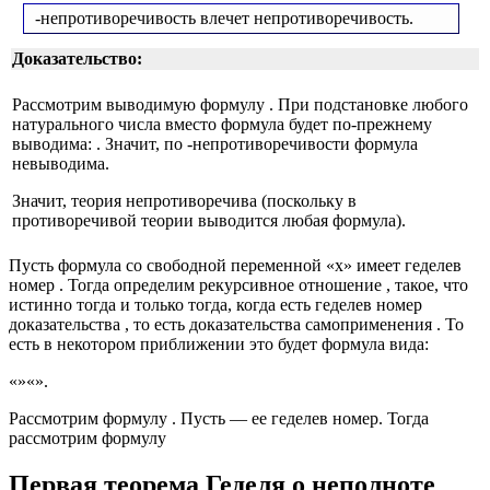
-непротиворечивость влечет непротиворечивость.
Доказательство:
Рассмотрим выводимую формулу
. При подстановке любого
натурального числа вместо
формула будет по-прежнему
выводима:
. Значит, по
-непротиворечивости формула
невыводима.
Значит, теория непротиворечива (поскольку в
противоречивой теории выводится любая формула).
Пусть формула
со свободной переменной «x» имеет геделев
номер
. Тогда определим рекурсивное отношение
, такое, что
истинно тогда и только тогда, когда
есть геделев номер
доказательства
, то есть доказательства самоприменения
. То
есть в некотором приближении это будет формула вида:
«
»
«
»
.
Рассмотрим формулу
. Пусть
— ее геделев номер. Тогда
рассмотрим формулу
Первая теорема Геделя о неполноте