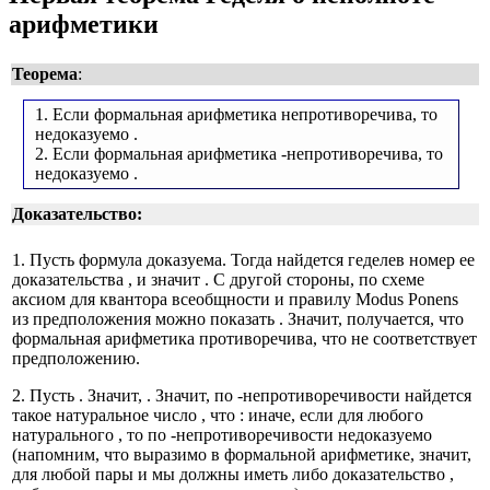
арифметики
Теорема
:
1. Если формальная арифметика непротиворечива, то
недоказуемо
.
2. Если формальная арифметика
-непротиворечива, то
недоказуемо
.
Доказательство:
1. Пусть формула
доказуема. Тогда найдется геделев номер ее
доказательства
, и значит
. С другой стороны, по схеме
аксиом для квантора всеобщности и правилу Modus Ponens
из предположения можно показать
. Значит, получается, что
формальная арифметика противоречива, что не соответствует
предположению.
2. Пусть
. Значит,
. Значит, по
-непротиворечивости найдется
такое натуральное число
, что
: иначе, если
для любого
натурального
, то по
-непротиворечивости
недоказуемо
(напомним, что
выразимо в формальной арифметике, значит,
для любой пары
и
мы должны иметь либо доказательство
,