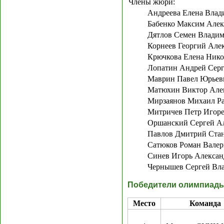
Члены жюри:
Андреева Елена Влад
Бабенко Максим Алек
Дятлов Семен Влади
Корнеев Георгий Але
Крючкова Елена Нико
Лопатин Андрей Серг
Маврин Павел Юрьев
Матюхин Виктор Але
Мирзаянов Михаил Р
Митричев Петр Игор
Оршанский Сергей А
Павлов Дмитрий Ста
Сатюков Роман Валер
Синев Игорь Алексан
Чернышев Сергей Вл
Победители олимпиад
Место
Команда