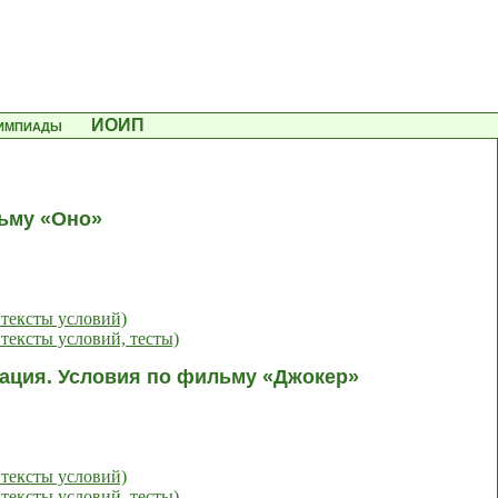
лимпиады
ИОИП
льму «Оно»
 тексты условий)
тексты условий, тесты)
нация. Условия по фильму «Джокер»
 тексты условий)
тексты условий, тесты)