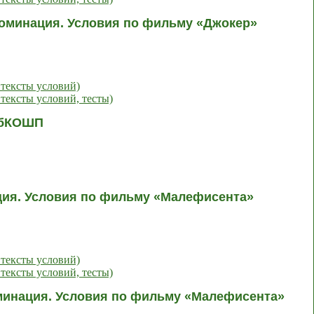
номинация. Условия по фильму «Джокер»
 тексты условий)
тексты условий, тесты)
СПбКОШП
ация. Условия по фильму «Малефисента»
 тексты условий)
тексты условий, тесты)
оминация. Условия по фильму «Малефисента»