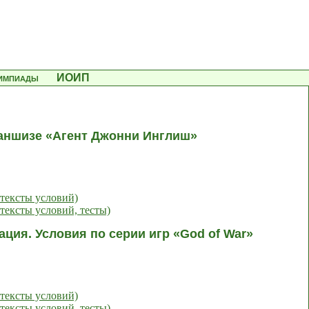
лимпиады
ИОИП
раншизе «Агент Джонни Инглиш»
тексты условий)
тексты условий, тесты)
ация. Условия по серии игр «God of War»
тексты условий)
тексты условий, тесты)