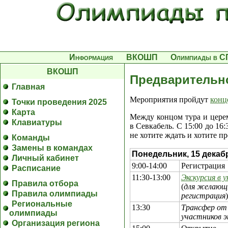
Информация
ВКОШП
Олимпиады в С
ВКОШП
Предварительн
Главная
Мероприятия пройдут
конц
Точки проведения 2025
Карта
Между концом тура и цере
Клавиатуры
в Севкабель. С 15:00 до 16
не хотите ждать и хотите п
Команды
Замены в командах
Понедельник, 15 декабр
Личный кабинет
9:00-14:00
Регистрация
Расписание
11:30-13:00
Экскурсия в
Правила отбора
(
для желающ
Правила олимпиады
регистрация
)
Региональные
13:30
Трансфер от
олимпиады
участников э
Организация региона